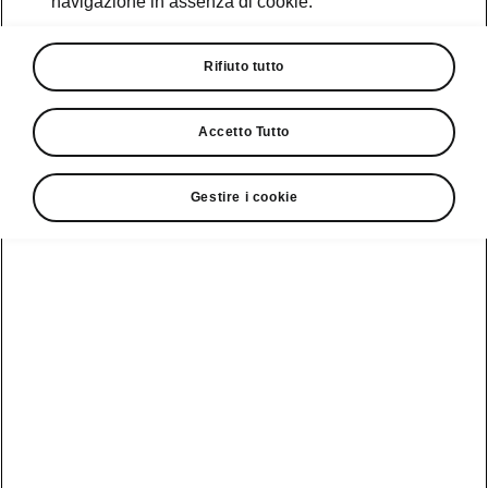
navigazione in assenza di cookie.
Promozioni
Cataloghi e Listini
Rifiuto tutto
Car Configurator
Accetto Tutto
Rete Škoda
Gestire i cookie
Finanziamenti
Informazioni
Škoda
sulle batterie
Scopri la
Tecnologie
Aziende e P.IVA
Informazioni per
nostra
soccorritori
Gamma
Škoda Connect
Usato Škoda
Plus
Dichiarazione di
Peaq
cambio proprietà
MyŠkoda App
Cataloghi e listini
Epiq
Richiedi
Infotainment App
Assistenza
Guida
Service
Elroq
all'acquisto
Compatibilità