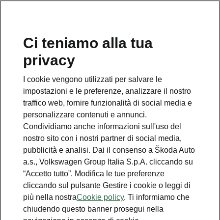
Ci teniamo alla tua
Numero Verde Škoda
privacy
800 100 600
I cookie vengono utilizzati per salvare le
Email
impostazioni e le preferenze, analizzare il nostro
info@skoda-italia.it
traffico web, fornire funzionalità di social media e
personalizzare contenuti e annunci.
Contatti
Condividiamo anche informazioni sull'uso del
nostro sito con i nostri partner di social media,
pubblicità e analisi. Dai il consenso a Škoda Auto
a.s., Volkswagen Group Italia S.p.A. cliccando su
“Accetto tutto”. Modifica le tue preferenze
cliccando sul pulsante Gestire i cookie o leggi di
Scopri anche
più nella nostra
Cookie policy
. Ti informiamo che
chiudendo questo banner prosegui nella
Richiedi Preventivo