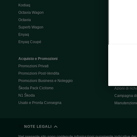
Kodiaq
Configurator
Octavia Wagon
Octavia
Post-Vendita
Superb Wagon
Post-vendita 
Enyaq
Škoda Super
Enyaq Coupé
Promozioni P
Manuali tua 
Acquisto e Promozioni
Garanzie Šk
Promozioni Privati
Accessori
Promozioni Post-Vendita
Servizi pensat
Promozioni Business e Noleggio
Servizio Mobil
Škoda Pack Ciclismo
Azioni di ric
N1 Škoda
Campagna di 
Usato e Pronta Consegna
Manutenzion
NOTE LEGALI
Nel presente sito sono contenute informazioni puramente indicative dei ve