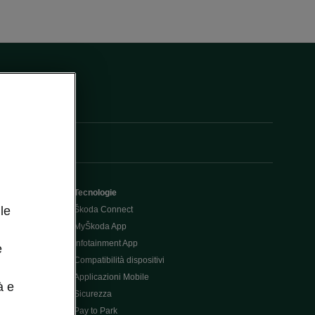
Tecnologie
le
Škoda Connect
MyŠkoda App
Infotainment App
e
Compatibilità dispositivi
Applicazioni Mobile
à e
Sicurezza
Pay to Park