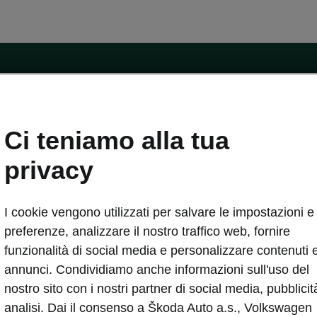
ntatti
Ci teniamo alla tua
Car Configurator
Rete Škoda
privacy
i Škoda
Informazioni sulle batterie
I cookie vengono utilizzati per salvare le impostazioni e 
VA
Informazioni per soccorritori
Plus
Dichiarazione di cambio proprietà
preferenze, analizzare il nostro traffico web, fornire
tini
Richiedi Assistenza Service
funzionalità di social media e personalizzare contenuti 
uisto
annunci. Condividiamo anche informazioni sull'uso del
ver Change
Mondo Škoda
nostro sito con i nostri partner di social media, pubblicit
entivo
Milano Design Week
analisi. Dai il consenso a Škoda Auto a.s., Volkswagen
 Drive