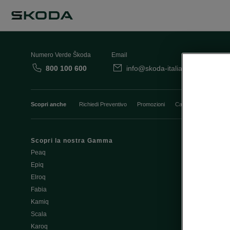
Numero Verde Škoda
Email
800 100 600
info@skoda-italia.it
Co
Scopri anche
Richiedi Preventivo
Promozioni
Cataloghi e Listini
Scopri la nostra Gamma
Finanziament
Peaq
Aziende e P.I
Epiq
Usato Škoda 
Elroq
Cataloghi e lis
Fabia
Guida all'acq
Kamiq
Noleggio Cle
Scala
Richiedi Prev
Karoq
Richiedi Test