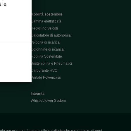
 le
Mobilità sostenibile
Gamma elettrificata
Recycling Veicoli
Calcolatore di autonomia
Velocità di ricarica
Colonnine di ricarica
Mobilità Sostenibile
Sostenibilità e Pneumatici
Carburante HVO
Portale Powerpass
Integrità
Whistleblower System
ete per essere informato sulle caratteristiche e sul prezzo di ogni