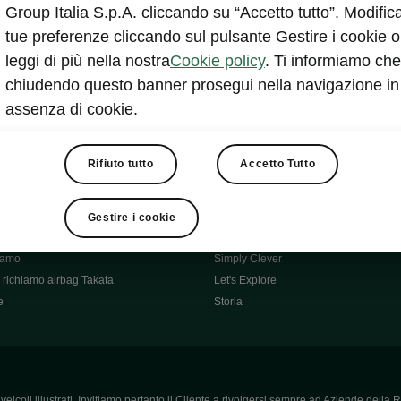
Škoda Main Partner della FCI
Group Italia S.p.A. cliccando su “Accetto tutto”. Modifica
e
Škoda Mobility Partner Ciclismo
tue preferenze cliccando sul pulsante Gestire i cookie o
Fabia Green Flow
leggi di più nella nostra
Cookie policy
. Ti informiamo che
Škoda Official Partner X Factor 202
chiudendo questo banner prosegui nella navigazione in
aziende e P.IVA
Elroq Respectline
assenza di cookie.
card
Škoda Vision O
ost-Vendita
Informazioni importanti
Škoda
Contatti
Rifiuto tutto
Accetto Tutto
oda
Auto per neopatentati
News
i per Te
Perché Škoda
Gestire i cookie
ità
Click'n'Clever
hiamo
Simply Clever
richiamo airbag Takata
Let's Explore
e
Storia
icoli illustrati. Invitiamo pertanto il Cliente a rivolgersi sempre ad Aziende della R