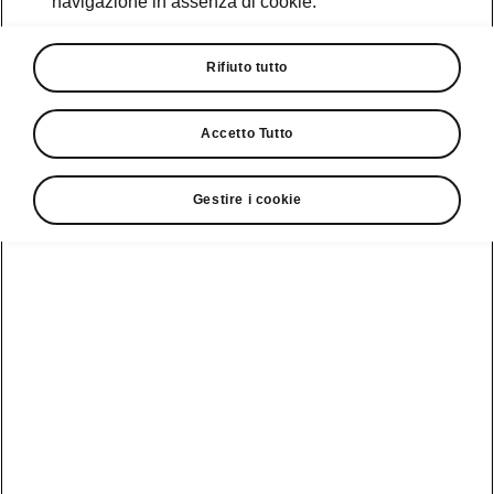
navigazione in assenza di cookie.
Promozioni
Cataloghi e Listini
Rifiuto tutto
Car Configurator
Accetto Tutto
Rete Škoda
Gestire i cookie
Finanziamenti
Informazioni
Škoda
sulle batterie
Scopri la
Tecnologie
Aziende e P.IVA
Informazioni per
nostra
soccorritori
Gamma
Škoda Connect
Usato Škoda
Plus
Dichiarazione di
Peaq
cambio proprietà
MyŠkoda App
Cataloghi e listini
Epiq
Richiedi
Infotainment App
Assistenza
Guida
Service
Elroq
all'acquisto
Compatibilità