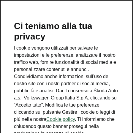
Ci teniamo alla tua
Numero Verde Škoda
privacy
800 100 600
I cookie vengono utilizzati per salvare le
Email
impostazioni e le preferenze, analizzare il nostro
info@skoda-italia.it
traffico web, fornire funzionalità di social media e
personalizzare contenuti e annunci.
Contatti
Condividiamo anche informazioni sull'uso del
nostro sito con i nostri partner di social media,
pubblicità e analisi. Dai il consenso a Škoda Auto
a.s., Volkswagen Group Italia S.p.A. cliccando su
“Accetto tutto”. Modifica le tue preferenze
cliccando sul pulsante Gestire i cookie o leggi di
Scopri anche
più nella nostra
Cookie policy
. Ti informiamo che
chiudendo questo banner prosegui nella
Richiedi Preventivo