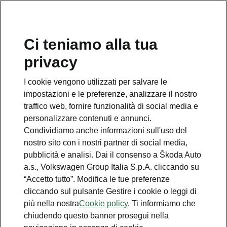
Ci teniamo alla tua
Numero Verde Škoda
privacy
800 100 600
I cookie vengono utilizzati per salvare le
Email
impostazioni e le preferenze, analizzare il nostro
info@skoda-italia.it
traffico web, fornire funzionalità di social media e
personalizzare contenuti e annunci.
Contatti
Condividiamo anche informazioni sull'uso del
nostro sito con i nostri partner di social media,
pubblicità e analisi. Dai il consenso a Škoda Auto
a.s., Volkswagen Group Italia S.p.A. cliccando su
“Accetto tutto”. Modifica le tue preferenze
cliccando sul pulsante Gestire i cookie o leggi di
Scopri anche
più nella nostra
Cookie policy
. Ti informiamo che
chiudendo questo banner prosegui nella
Richiedi Preventivo