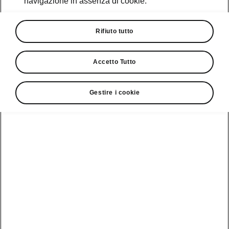
navigazione in assenza di cookie.
Promozioni
Cataloghi e Listini
Rifiuto tutto
Car Configurator
Accetto Tutto
Rete Škoda
Gestire i cookie
Finanziamenti
Informazioni
Škoda
sulle batterie
Scopri la
Tecnologie
Aziende e P.IVA
Informazioni per
nostra
soccorritori
Gamma
Škoda Connect
Usato Škoda
Plus
Dichiarazione di
Peaq
cambio proprietà
MyŠkoda App
Cataloghi e listini
Epiq
Richiedi
Infotainment App
Assistenza
Guida
Service
Elroq
all'acquisto
Compatibilità