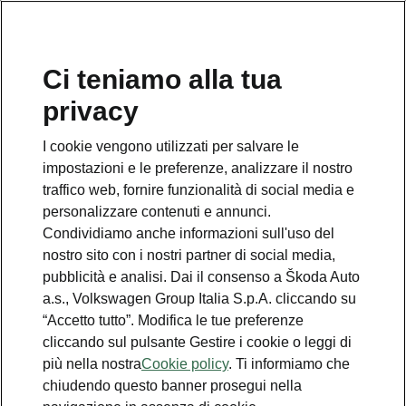
Ci teniamo alla tua
Numero Verde Škoda
privacy
800 100 600
I cookie vengono utilizzati per salvare le
Email
impostazioni e le preferenze, analizzare il nostro
info@skoda-italia.it
traffico web, fornire funzionalità di social media e
personalizzare contenuti e annunci.
Contatti
Condividiamo anche informazioni sull'uso del
nostro sito con i nostri partner di social media,
pubblicità e analisi. Dai il consenso a Škoda Auto
a.s., Volkswagen Group Italia S.p.A. cliccando su
“Accetto tutto”. Modifica le tue preferenze
cliccando sul pulsante Gestire i cookie o leggi di
Scopri anche
più nella nostra
Cookie policy
. Ti informiamo che
chiudendo questo banner prosegui nella
Richiedi Preventivo