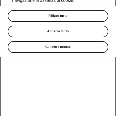
navigazione in assenza di cookie.
Promozioni
Cataloghi e Listini
Rifiuto tutto
Car Configurator
Accetto Tutto
Rete Škoda
Gestire i cookie
Finanziamenti
Informazioni
Škoda
sulle batterie
Scopri la
Tecnologie
Aziende e P.IVA
Informazioni per
nostra
soccorritori
Gamma
Škoda Connect
Usato Škoda
Plus
Dichiarazione di
Peaq
cambio proprietà
MyŠkoda App
Cataloghi e listini
Epiq
Richiedi
Infotainment App
Assistenza
Guida
Service
Elroq
all'acquisto
Compatibilità