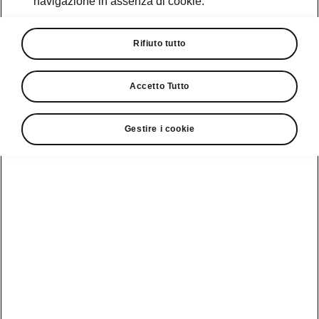
navigazione in assenza di cookie.
Promozioni
Cataloghi e Listini
Rifiuto tutto
Car Configurator
Accetto Tutto
Rete Škoda
Gestire i cookie
Finanziamenti
Informazioni
Škoda
sulle batterie
Scopri la
Tecnologie
Aziende e P.IVA
Informazioni per
nostra
soccorritori
Gamma
Škoda Connect
Usato Škoda
Plus
Dichiarazione di
Peaq
cambio proprietà
MyŠkoda App
Cataloghi e listini
Epiq
Richiedi
Infotainment App
Assistenza
Guida
Service
Elroq
all'acquisto
Compatibilità