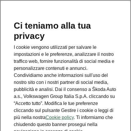
Ci teniamo alla tua
Numero Verde Škoda
privacy
800 100 600
I cookie vengono utilizzati per salvare le
Email
impostazioni e le preferenze, analizzare il nostro
info@skoda-italia.it
traffico web, fornire funzionalità di social media e
personalizzare contenuti e annunci.
Contatti
Condividiamo anche informazioni sull'uso del
nostro sito con i nostri partner di social media,
pubblicità e analisi. Dai il consenso a Škoda Auto
a.s., Volkswagen Group Italia S.p.A. cliccando su
“Accetto tutto”. Modifica le tue preferenze
cliccando sul pulsante Gestire i cookie o leggi di
Scopri anche
più nella nostra
Cookie policy
. Ti informiamo che
chiudendo questo banner prosegui nella
Richiedi Preventivo