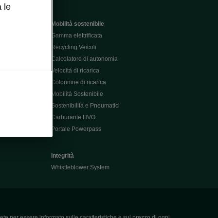
 le
Mobilità sostenibile
Gamma elettrificata
Recycling Veicoli
Calcolatore di autonomia
Velocità di ricarica
Colonnine di ricarica
Mobilità Sostenibile
Sostenibilità e Pneumatici
Carburante HVO
Portale Powerpass
Integrità
Whistleblower System
ete per essere informato sulle caratteristiche e sul prezzo di ogni