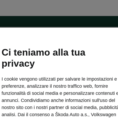
ntatti
Ci teniamo alla tua
Car Configurator
Rete Škoda
privacy
i Škoda
Informazioni sulle batterie
I cookie vengono utilizzati per salvare le impostazioni e 
VA
Informazioni per soccorritori
Plus
Dichiarazione di cambio proprietà
preferenze, analizzare il nostro traffico web, fornire
tini
Richiedi Assistenza Service
funzionalità di social media e personalizzare contenuti 
uisto
annunci. Condividiamo anche informazioni sull'uso del
ver Change
Mondo Škoda
nostro sito con i nostri partner di social media, pubblicit
entivo
Milano Design Week
analisi. Dai il consenso a Škoda Auto a.s., Volkswagen
 Drive