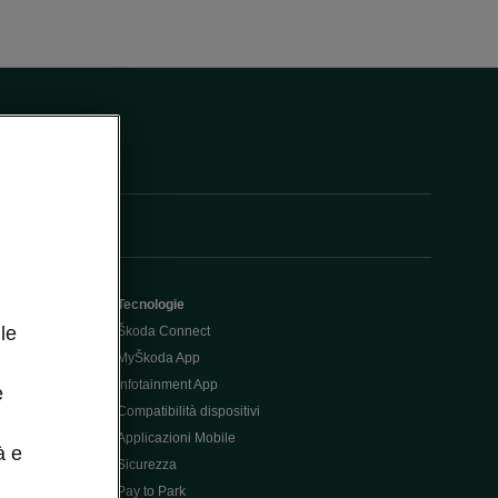
Tecnologie
le
Škoda Connect
MyŠkoda App
Infotainment App
e
Compatibilità dispositivi
Applicazioni Mobile
à e
Sicurezza
Pay to Park