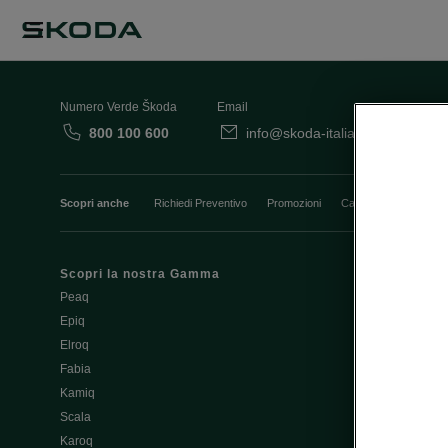
Numero Verde Škoda
Email
800 100 600
info@skoda-italia.it
Co
Scopri anche
Richiedi Preventivo
Promozioni
Cataloghi e Listini
Scopri la nostra Gamma
Finanziament
Peaq
Aziende e P.I
Epiq
Usato Škoda 
Elroq
Cataloghi e lis
Fabia
Guida all'acq
Kamiq
Noleggio Cle
Scala
Richiedi Prev
Karoq
Richiedi Test