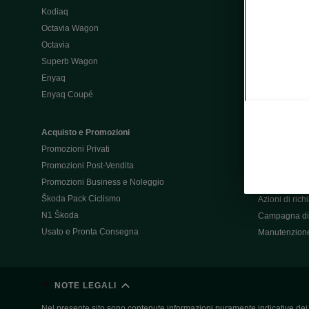
Kodiaq
Configurator
Octavia Wagon
Octavia
Post-Vendita
Superb Wagon
Post-vendita 
Enyaq
Škoda Super
Enyaq Coupé
Promozioni P
Manuali tua 
Acquisto e Promozioni
Garanzie Šk
Promozioni Privati
Accessori
Promozioni Post-Vendita
Servizi pensat
Promozioni Business e Noleggio
Servizio Mobil
Škoda Pack Ciclismo
Azioni di ric
N1 Škoda
Campagna di 
Usato e Pronta Consegna
Manutenzion
NOTE LEGALI
Nel presente sito sono contenute informazioni puramente indicative dei ve