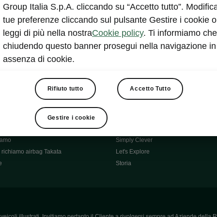
Škoda Main Partner della FCI
Group Italia S.p.A. cliccando su “Accetto tutto”. Modifica
e
Škoda Mobility Partner Ciclismo
tue preferenze cliccando sul pulsante Gestire i cookie o
Fabia Green Flow
leggi di più nella nostra
Cookie policy
. Ti informiamo che
Škoda Official Partner X Factor 202
chiudendo questo banner prosegui nella navigazione in
aziende e P.IVA
Elroq Respectline
assenza di cookie.
card
Škoda Vision O
ost-Vendita
Informazioni importanti
Škoda
Contatti
Rifiuto tutto
Accetto Tutto
oda
Auto per neopatentati
News
i per Te
Perché Škoda
Gestire i cookie
ità
Click'n'Clever
hiamo
Simply Clever
richiamo airbag Takata
Let's Explore
e
Storia
icoli illustrati. Invitiamo pertanto il Cliente a rivolgersi sempre ad Aziende della R