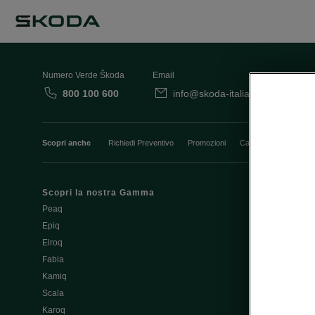
Numero Verde Škoda
Email
800 100 600
info@skoda-italia.it
Co
Scopri anche
Richiedi Preventivo
Promozioni
Cataloghi e Listini
Scopri la nostra Gamma
Finanziament
Peaq
Aziende e P.I
Epiq
Usato Škoda 
Elroq
Cataloghi e lis
Fabia
Guida all'acq
Kamiq
Noleggio Cle
Scala
Richiedi Prev
Karoq
Richiedi Test