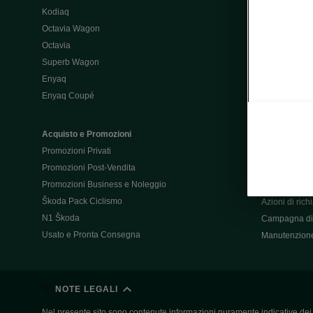
Kodiaq
Configurator
Octavia Wagon
Octavia
Post-Vendita
Superb Wagon
Post-vendita 
Enyaq
Škoda Super
Enyaq Coupé
Promozioni P
Manuali tua 
Acquisto e Promozioni
Garanzie Šk
Promozioni Privati
Accessori
Promozioni Post-Vendita
Servizi pensat
Promozioni Business e Noleggio
Servizio Mobil
Škoda Pack Ciclismo
Azioni di ric
N1 Škoda
Campagna di 
Usato e Pronta Consegna
Manutenzion
NOTE LEGALI
Nel presente sito sono contenute informazioni puramente indicative dei ve