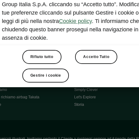
Škoda Main Partner della FCI
Group Italia S.p.A. cliccando su “Accetto tutto”. Modifica
e
Škoda Mobility Partner Ciclismo
tue preferenze cliccando sul pulsante Gestire i cookie o
Fabia Green Flow
leggi di più nella nostra
Cookie policy
. Ti informiamo che
Škoda Official Partner X Factor 202
chiudendo questo banner prosegui nella navigazione in
aziende e P.IVA
Elroq Respectline
assenza di cookie.
card
Škoda Vision O
ost-Vendita
Informazioni importanti
Škoda
Contatti
Rifiuto tutto
Accetto Tutto
oda
Auto per neopatentati
News
i per Te
Perché Škoda
Gestire i cookie
ità
Click'n'Clever
hiamo
Simply Clever
richiamo airbag Takata
Let's Explore
e
Storia
icoli illustrati. Invitiamo pertanto il Cliente a rivolgersi sempre ad Aziende della R