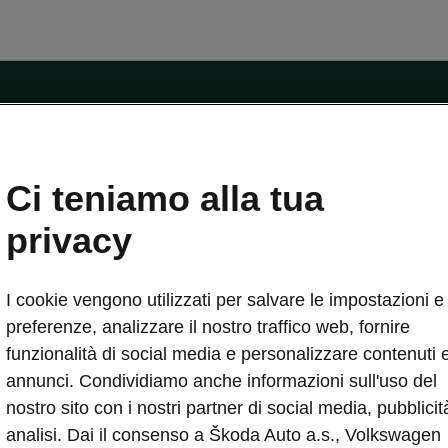
ntatti
Ci teniamo alla tua
Car Configurator
Rete Škoda
privacy
i Škoda
Informazioni sulle batterie
I cookie vengono utilizzati per salvare le impostazioni e 
VA
Informazioni per soccorritori
Plus
Dichiarazione di cambio proprietà
preferenze, analizzare il nostro traffico web, fornire
tini
Richiedi Assistenza Service
funzionalità di social media e personalizzare contenuti 
uisto
annunci. Condividiamo anche informazioni sull'uso del
ver Change
Mondo Škoda
nostro sito con i nostri partner di social media, pubblicit
entivo
Milano Design Week
analisi. Dai il consenso a Škoda Auto a.s., Volkswagen
 Drive