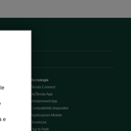
Tecnologie
le
Škoda Connect
MyŠkoda App
Infotainment App
e
Compatibilità dispositivi
Applicazioni Mobile
à e
Sicurezza
Pay to Park