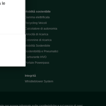
 le
Mobilità sostenibile
Gamma elettrificata
Recycling Veicoli
Calcolatore di autonomia
Velocità di ricarica
Colonnine di ricarica
Mobilità Sostenibile
Sostenibilità e Pneumatici
Carburante HVO
Portale Powerpass
Integrità
Whistleblower System
ete per essere informato sulle caratteristiche e sul prezzo di ogni