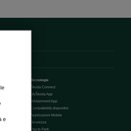
Tecnologie
le
Škoda Connect
MyŠkoda App
Infotainment App
e
Compatibilità dispositivi
Applicazioni Mobile
à e
Sicurezza
Pay to Park