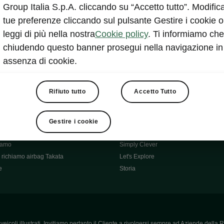
Škoda Main Partner della FCI
Group Italia S.p.A. cliccando su “Accetto tutto”. Modifica
e
Škoda Mobility Partner Ciclismo
tue preferenze cliccando sul pulsante Gestire i cookie o
Fabia Green Flow
leggi di più nella nostra
Cookie policy
. Ti informiamo che
Škoda Official Partner X Factor 202
chiudendo questo banner prosegui nella navigazione in
aziende e P.IVA
Elroq Respectline
assenza di cookie.
card
Škoda Vision O
ost-Vendita
Informazioni importanti
Škoda
Contatti
Rifiuto tutto
Accetto Tutto
oda
Auto per neopatentati
News
i per Te
Perché Škoda
Gestire i cookie
ità
Click'n'Clever
hiamo
Simply Clever
richiamo airbag Takata
Let's Explore
e
Storia
icoli illustrati. Invitiamo pertanto il Cliente a rivolgersi sempre ad Aziende della R