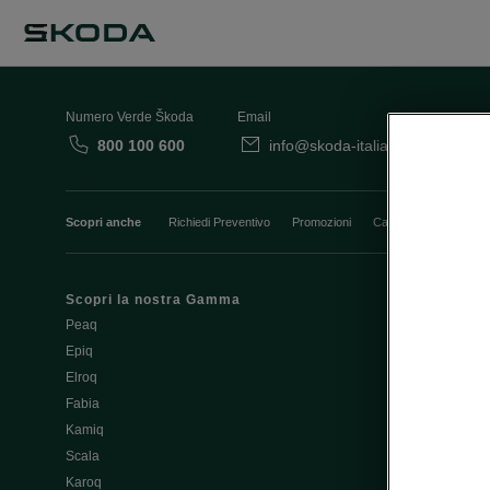
Numero Verde Škoda
Email
800 100 600
info@skoda-italia.it
Co
Scopri anche
Richiedi Preventivo
Promozioni
Cataloghi e Listini
Scopri la nostra Gamma
Finanziament
Peaq
Aziende e P.I
Epiq
Usato Škoda 
Elroq
Cataloghi e lis
Fabia
Guida all'acq
Kamiq
Noleggio Cle
Scala
Richiedi Prev
Karoq
Richiedi Test