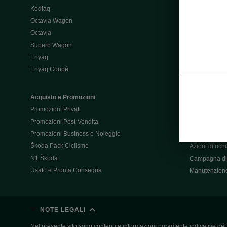
Kodiaq
Configurator
Octavia Wagon
Octavia
Post-Vendita
Superb Wagon
Post-vendita 
Enyaq
Škoda Super
Enyaq Coupé
Promozioni P
Manuali tua 
Acquisto e Promozioni
Garanzie Šk
Promozioni Privati
Accessori
Promozioni Post-Vendita
Servizi pensat
Promozioni Business e Noleggio
Servizio Mobil
Škoda Pack Ciclismo
Azioni di ric
N1 Škoda
Campagna di 
Usato e Pronta Consegna
Manutenzion
NOTE LEGALI
Nel presente sito sono contenute informazioni puramente indicative dei ve