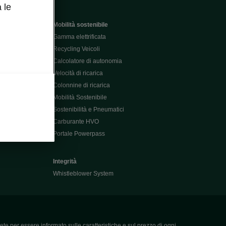
 le
Mobilità sostenibile
Gamma elettrificata
Recycling Veicoli
Calcolatore di autonomia
Velocità di ricarica
Colonnine di ricarica
Mobilità Sostenibile
Sostenibilità e Pneumatici
Carburante HVO
Portale Powerpass
Integrità
Whistleblower System
ete per essere informato sulle caratteristiche e sul prezzo di ogni