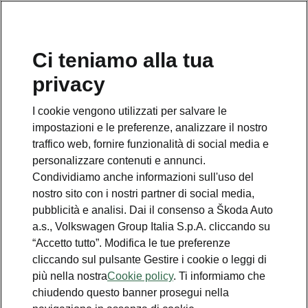
Ci teniamo alla tua
Numero Verde Škoda
privacy
800 100 600
I cookie vengono utilizzati per salvare le
Email
impostazioni e le preferenze, analizzare il nostro
info@skoda-italia.it
traffico web, fornire funzionalità di social media e
personalizzare contenuti e annunci.
Contatti
Condividiamo anche informazioni sull'uso del
nostro sito con i nostri partner di social media,
pubblicità e analisi. Dai il consenso a Škoda Auto
a.s., Volkswagen Group Italia S.p.A. cliccando su
“Accetto tutto”. Modifica le tue preferenze
cliccando sul pulsante Gestire i cookie o leggi di
Scopri anche
più nella nostra
Cookie policy
. Ti informiamo che
chiudendo questo banner prosegui nella
Richiedi Preventivo