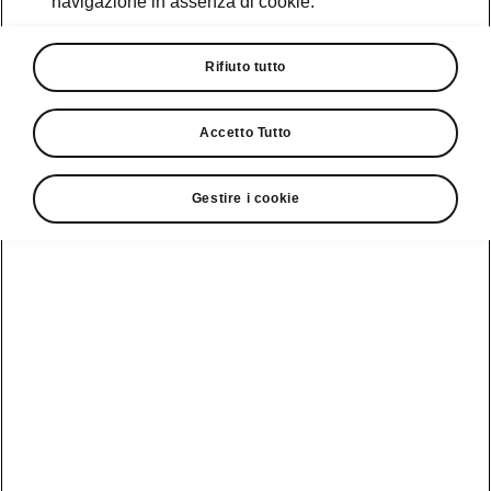
navigazione in assenza di cookie.
Promozioni
Cataloghi e Listini
Rifiuto tutto
Car Configurator
Accetto Tutto
Rete Škoda
Gestire i cookie
Finanziamenti
Informazioni
Škoda
sulle batterie
Scopri la
Tecnologie
Aziende e P.IVA
Informazioni per
nostra
soccorritori
Gamma
Škoda Connect
Usato Škoda
Plus
Dichiarazione di
Peaq
cambio proprietà
MyŠkoda App
Cataloghi e listini
Epiq
Richiedi
Infotainment App
Assistenza
Guida
Service
Elroq
all'acquisto
Compatibilità