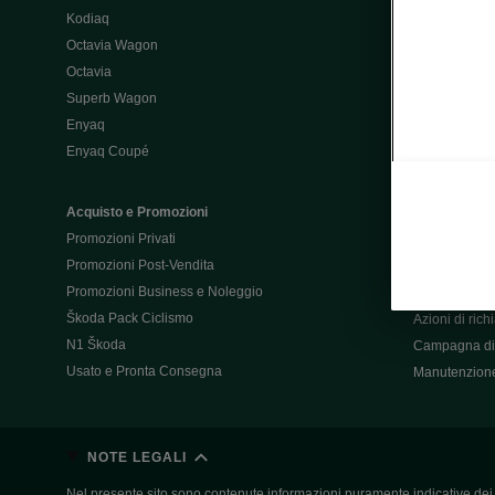
Kodiaq
Configurator
Octavia Wagon
Octavia
Post-Vendita
Superb Wagon
Post-vendita 
Enyaq
Škoda Super
Enyaq Coupé
Promozioni P
Manuali tua 
Acquisto e Promozioni
Garanzie Šk
Promozioni Privati
Accessori
Promozioni Post-Vendita
Servizi pensat
Promozioni Business e Noleggio
Servizio Mobil
Škoda Pack Ciclismo
Azioni di ric
N1 Škoda
Campagna di 
Usato e Pronta Consegna
Manutenzion
NOTE LEGALI
Nel presente sito sono contenute informazioni puramente indicative dei ve