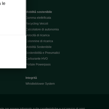
 le
Mobilità sostenibile
Gamma elettrificata
Recycling Veicoli
Calcolatore di autonomia
Velocità di ricarica
Colonnine di ricarica
Mobilità Sostenibile
Sostenibilità e Pneumatici
Carburante HVO
Portale Powerpass
Integrità
Whistleblower System
ete per essere informato sulle caratteristiche e sul prezzo di ogni