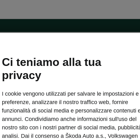
ntatti
Ci teniamo alla tua
Car Configurator
Rete Škoda
privacy
i Škoda
Informazioni sulle batterie
I cookie vengono utilizzati per salvare le impostazioni e 
VA
Informazioni per soccorritori
Plus
Dichiarazione di cambio proprietà
preferenze, analizzare il nostro traffico web, fornire
tini
Richiedi Assistenza Service
funzionalità di social media e personalizzare contenuti 
uisto
annunci. Condividiamo anche informazioni sull'uso del
ver Change
Mondo Škoda
nostro sito con i nostri partner di social media, pubblicit
entivo
Milano Design Week
analisi. Dai il consenso a Škoda Auto a.s., Volkswagen
 Drive