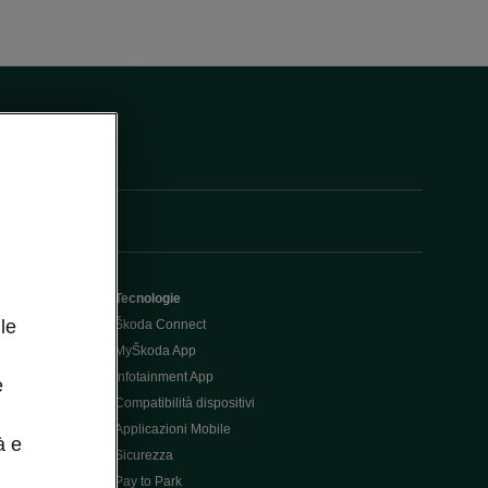
Tecnologie
le
Škoda Connect
MyŠkoda App
Infotainment App
e
Compatibilità dispositivi
Applicazioni Mobile
à e
Sicurezza
Pay to Park