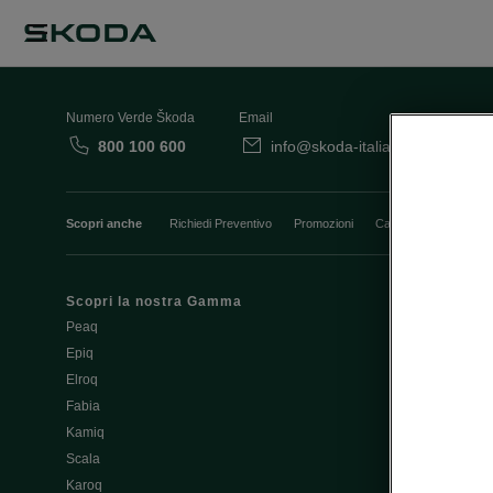
Numero Verde Škoda
Email
800 100 600
info@skoda-italia.it
Co
Scopri anche
Richiedi Preventivo
Promozioni
Cataloghi e Listini
Scopri la nostra Gamma
Finanziament
Peaq
Aziende e P.I
Epiq
Usato Škoda 
Elroq
Cataloghi e lis
Fabia
Guida all'acq
Kamiq
Noleggio Cle
Scala
Richiedi Prev
Karoq
Richiedi Test