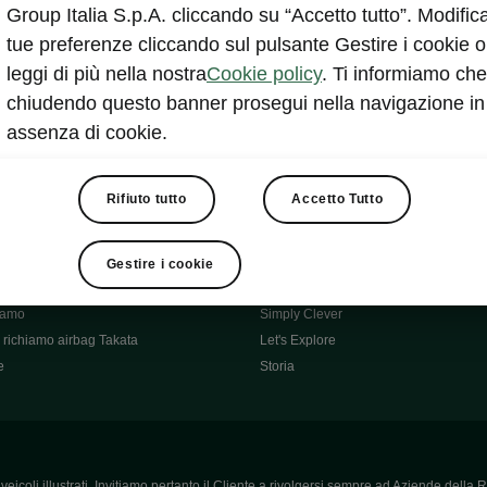
Škoda Main Partner della FCI
Group Italia S.p.A. cliccando su “Accetto tutto”. Modifica
e
Škoda Mobility Partner Ciclismo
tue preferenze cliccando sul pulsante Gestire i cookie o
Fabia Green Flow
leggi di più nella nostra
Cookie policy
. Ti informiamo che
Škoda Official Partner X Factor 202
chiudendo questo banner prosegui nella navigazione in
aziende e P.IVA
Elroq Respectline
assenza di cookie.
card
Škoda Vision O
ost-Vendita
Informazioni importanti
Škoda
Contatti
Rifiuto tutto
Accetto Tutto
oda
Auto per neopatentati
News
i per Te
Perché Škoda
Gestire i cookie
ità
Click'n'Clever
hiamo
Simply Clever
richiamo airbag Takata
Let's Explore
e
Storia
icoli illustrati. Invitiamo pertanto il Cliente a rivolgersi sempre ad Aziende della R