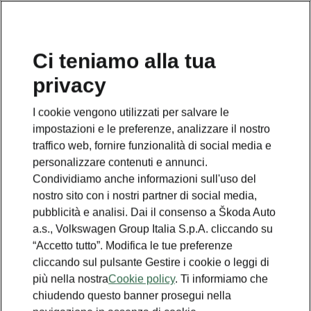
Ci teniamo alla tua
Organizza il Tuo viaggio qui
privacy
I cookie vengono utilizzati per salvare le
Legenda
impostazioni e le preferenze, analizzare il nostro
Stazioni Powerpass
traffico web, fornire funzionalità di social media e
Partner selezionati
personalizzare contenuti e annunci.
Condividiamo anche informazioni sull'uso del
IONITY
nostro sito con i nostri partner di social media,
Stazioni standard
pubblicità e analisi. Dai il consenso a Škoda Auto
a.s., Volkswagen Group Italia S.p.A. cliccando su
“Accetto tutto”. Modifica le tue preferenze
cliccando sul pulsante Gestire i cookie o leggi di
più nella nostra
Cookie policy
. Ti informiamo che
chiudendo questo banner prosegui nella