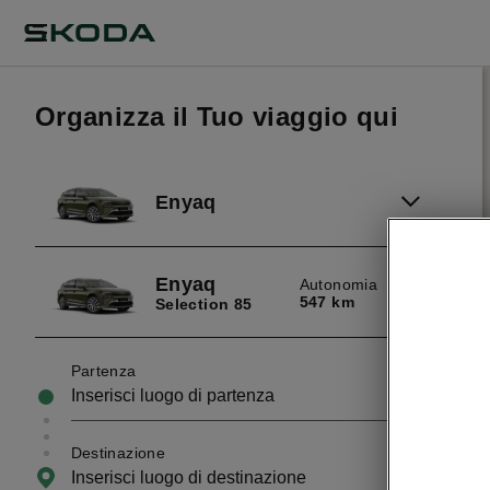
Organizza il Tuo viaggio qui
Enyaq
Enyaq
Autonomia
547 km
Selection 85
Partenza
Destinazione