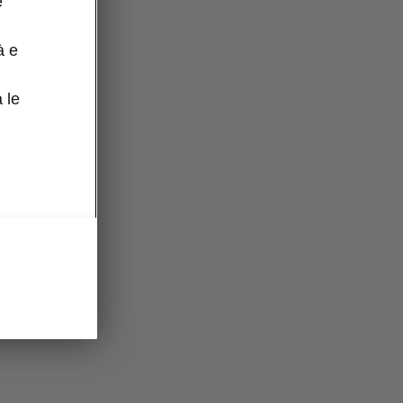
e
à e
 le