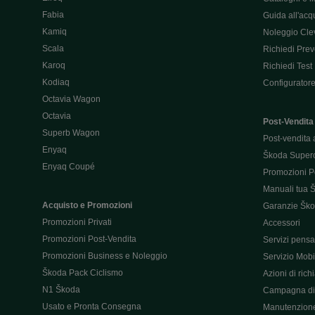
Fabia
Guida all'acq
Kamiq
Noleggio Cle
Scala
Richiedi Prev
Karoq
Richiedi Test
Kodiaq
Configurator
Octavia Wagon
Octavia
Post-Vendita
Superb Wagon
Post-vendita 
Enyaq
Škoda Super
Enyaq Coupé
Promozioni P
Manuali tua 
Acquisto e Promozioni
Garanzie Šk
Promozioni Privati
Accessori
Promozioni Post-Vendita
Servizi pensat
Promozioni Business e Noleggio
Servizio Mobil
Škoda Pack Ciclismo
Azioni di ric
N1 Škoda
Campagna di 
Usato e Pronta Consegna
Manutenzion