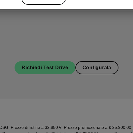
Richiedi Test Drive
Configurala
. Prezzo di listino a 32.850 €. Prezzo promozionato a € 25.900,00 (c