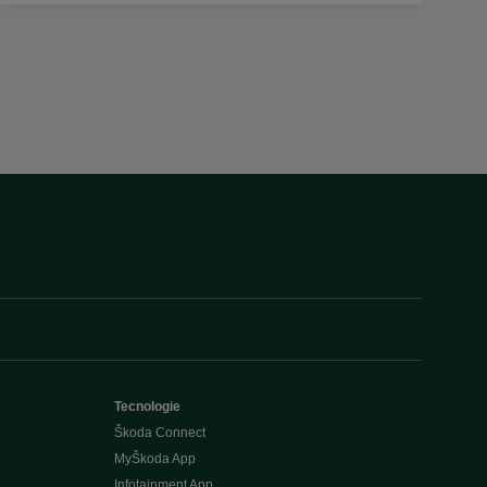
Tecnologie
Škoda Connect
MyŠkoda App
Infotainment App