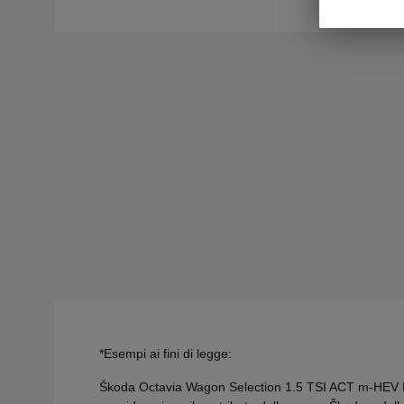
*Esempi ai fini di legge:
Škoda Octavia Wagon Selection 1.5 TSI ACT m-HEV DSG