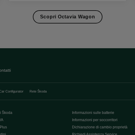
Scopri Octavia Wagon
ntatti
Car Configurator
Rete Škoda
i Škoda
Informazioni sulle batterie
VA
Informazioni per soccorritori
Plus
Dichiarazione di cambio proprietà
tini
Richiedi Assistenza Service