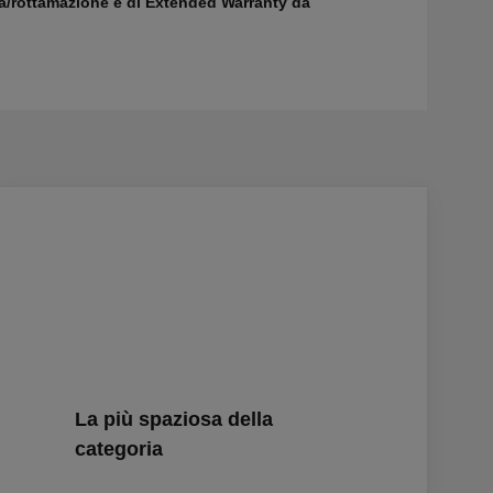
a/rottamazione e di Extended Warranty da
La più spaziosa della
categoria