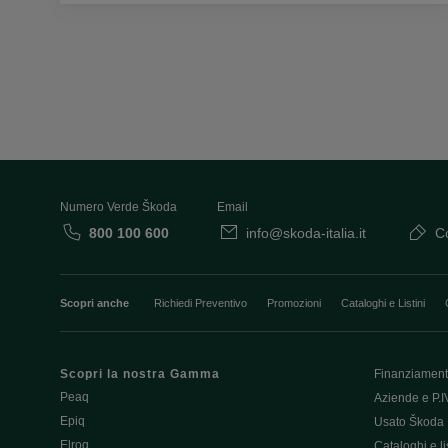
Numero Verde Škoda
Email
800 100 600
info@skoda-italia.it
Co
Scopri anche
Richiedi Preventivo
Promozioni
Cataloghi e Listini
Scopri la nostra Gamma
Finanziament
Peaq
Aziende e P.I
Epiq
Usato Škoda 
Elroq
Cataloghi e lis