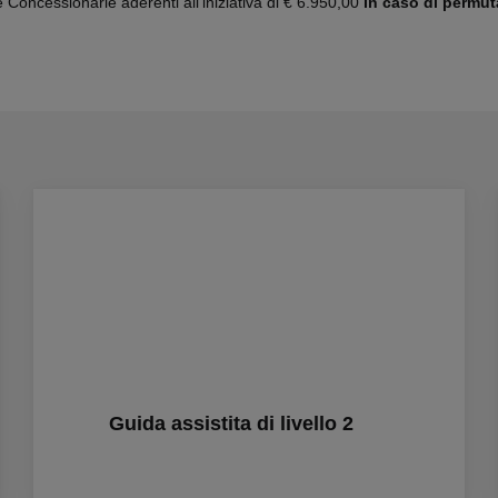
 Concessionarie aderenti all’iniziativa di € 6.950,00
in caso di permut
Guida assistita di livello 2