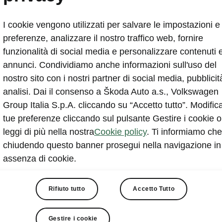
I cookie vengono utilizzati per salvare le impostazioni e 
preferenze, analizzare il nostro traffico web, fornire
funzionalità di social media e personalizzare contenuti 
annunci. Condividiamo anche informazioni sull'uso del
nostro sito con i nostri partner di social media, pubblicit
ova Škoda Octavia Wa
analisi. Dai il consenso a Škoda Auto a.s., Volkswagen
Group Italia S.p.A. cliccando su “Accetto tutto”. Modifica
tue preferenze cliccando sul pulsante Gestire i cookie o
leggi di più nella nostra
Cookie policy
. Ti informiamo che
chiudendo questo banner prosegui nella navigazione in
a 25.900 €*
assenza di cookie.
1.000 € di Extra Bonus
Rifiuto tutto
Accetto Tutto
mer.
Gestire i cookie