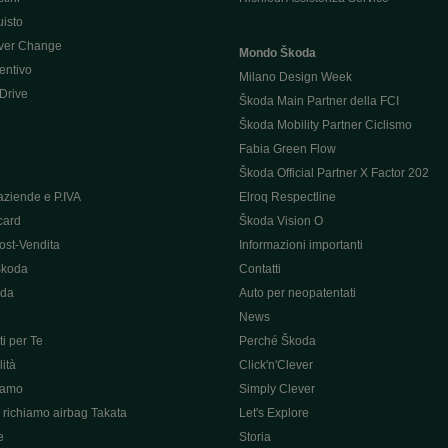
uisto
ver Change
Mondo Škoda
entivo
Milano Design Week
 Drive
Škoda Main Partner della FCI
e
Škoda Mobility Partner Ciclismo
Fabia Green Flow
Škoda Official Partner X Factor 202
aziende e P.IVA
Elroq Respectline
card
Škoda Vision O
ost-Vendita
Informazioni importanti
Škoda
Contatti
oda
Auto per neopatentati
News
i per Te
Perché Škoda
ità
Click'n'Clever
hiamo
Simply Clever
richiamo airbag Takata
Let's Explore
e
Storia