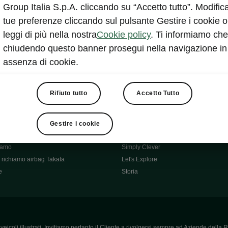
Škoda Main Partner della FCI
Group Italia S.p.A. cliccando su “Accetto tutto”. Modifica
e
Škoda Mobility Partner Ciclismo
tue preferenze cliccando sul pulsante Gestire i cookie o
Fabia Green Flow
leggi di più nella nostra
Cookie policy
. Ti informiamo che
Škoda Official Partner X Factor 202
chiudendo questo banner prosegui nella navigazione in
aziende e P.IVA
Elroq Respectline
assenza di cookie.
card
Škoda Vision O
ost-Vendita
Informazioni importanti
Škoda
Contatti
Rifiuto tutto
Accetto Tutto
oda
Auto per neopatentati
News
i per Te
Perché Škoda
Gestire i cookie
ità
Click'n'Clever
hiamo
Simply Clever
richiamo airbag Takata
Let's Explore
e
Storia
icoli illustrati. Invitiamo pertanto il Cliente a rivolgersi sempre ad Aziende della R