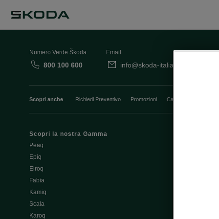
Numero Verde Škoda
Email
800 100 600
info@skoda-italia.it
Co
Scopri anche
Richiedi Preventivo
Promozioni
Cataloghi e Listini
Scopri la nostra Gamma
Finanziament
Peaq
Aziende e P.I
Epiq
Usato Škoda 
Elroq
Cataloghi e lis
Fabia
Guida all'acq
Kamiq
Noleggio Cle
Scala
Richiedi Prev
Karoq
Richiedi Test