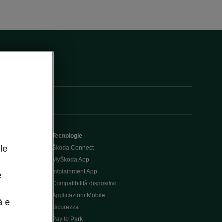
Tecnologie
le
Škoda Connect
MyŠkoda App
Infotainment App
e
Compatibilità dispositivi
Applicazioni Mobile
à e
Sicurezza
Pay to Park