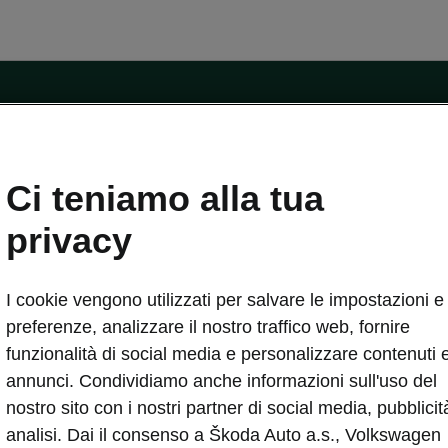
ntatti
Ci teniamo alla tua
Car Configurator
Rete Škoda
privacy
i Škoda
Informazioni sulle batterie
I cookie vengono utilizzati per salvare le impostazioni e 
VA
Informazioni per soccorritori
Plus
Dichiarazione di cambio proprietà
preferenze, analizzare il nostro traffico web, fornire
tini
Richiedi Assistenza Service
funzionalità di social media e personalizzare contenuti 
uisto
annunci. Condividiamo anche informazioni sull'uso del
ver Change
Mondo Škoda
nostro sito con i nostri partner di social media, pubblicit
entivo
Milano Design Week
analisi. Dai il consenso a Škoda Auto a.s., Volkswagen
 Drive