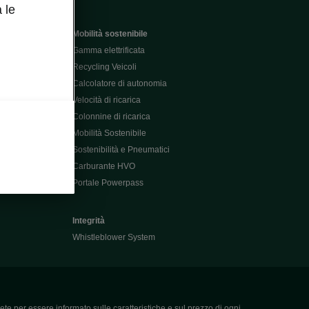
 le
Mobilità sostenibile
Gamma elettrificata
Recycling Veicoli
Calcolatore di autonomia
Velocità di ricarica
Colonnine di ricarica
Mobilità Sostenibile
Sostenibilità e Pneumatici
Carburante HVO
Portale Powerpass
Integrità
Whistleblower System
ete per essere informato sulle caratteristiche e sul prezzo di ogni