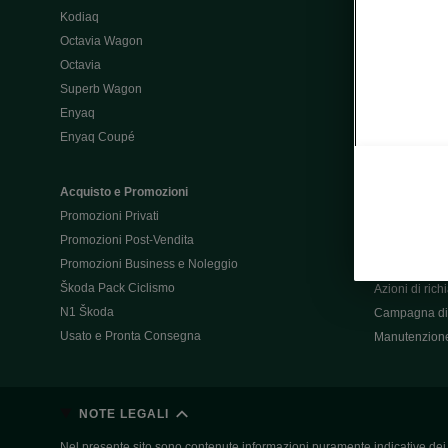
Kodiaq
Configurator
Octavia Wagon
Octavia
Post-Vendita
Superb Wagon
Post-vendita 
Enyaq
Škoda Super
Enyaq Coupé
Promozioni P
Manuali tua 
Acquisto e Promozioni
Garanzie Šk
Promozioni Privati
Accessori
Promozioni Post-Vendita
Servizi pensat
Promozioni Business e Noleggio
Servizio Mobil
Škoda Pack Ciclismo
Azioni di ric
N1 Škoda
Campagna di 
Usato e Pronta Consegna
Manutenzion
NOTE LEGALI
Nel presente sito sono contenute informazioni puramente indicative dei ve