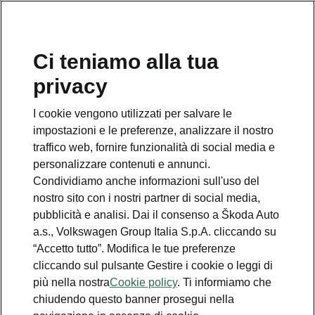
Ci teniamo alla tua
Numero Verde Škoda
privacy
800 100 600
I cookie vengono utilizzati per salvare le
Email
impostazioni e le preferenze, analizzare il nostro
info@skoda-italia.it
traffico web, fornire funzionalità di social media e
personalizzare contenuti e annunci.
Contatti
Condividiamo anche informazioni sull'uso del
nostro sito con i nostri partner di social media,
pubblicità e analisi. Dai il consenso a Škoda Auto
a.s., Volkswagen Group Italia S.p.A. cliccando su
“Accetto tutto”. Modifica le tue preferenze
cliccando sul pulsante Gestire i cookie o leggi di
Scopri anche
più nella nostra
Cookie policy
. Ti informiamo che
chiudendo questo banner prosegui nella
Richiedi Preventivo