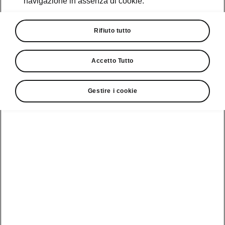
navigazione in assenza di cookie.
Promozioni
Cataloghi e Listini
Rifiuto tutto
Car Configurator
Accetto Tutto
Rete Škoda
Gestire i cookie
Finanziamenti
Informazioni
Škoda
sulle batterie
Scopri la
Tecnologie
Aziende e P.IVA
Informazioni per
nostra
soccorritori
Gamma
Škoda Connect
Usato Škoda
Plus
Dichiarazione di
Peaq
cambio proprietà
MyŠkoda App
Cataloghi e listini
Epiq
Richiedi
Infotainment App
Assistenza
Guida
Service
Elroq
all'acquisto
Compatibilità