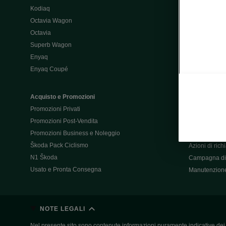
Kodiaq
Configurator
Octavia Wagon
Octavia
Post-Vendita
Superb Wagon
Post-vendita 
Enyaq
Škoda Super
Enyaq Coupé
Promozioni P
Manuali tua 
Acquisto e Promozioni
Garanzie Šk
Promozioni Privati
Accessori
Promozioni Post-Vendita
Servizi pensat
Promozioni Business e Noleggio
Servizio Mobil
Škoda Pack Ciclismo
Azioni di ric
N1 Škoda
Campagna di 
Usato e Pronta Consegna
Manutenzion
NOTE LEGALI
Nel presente sito sono contenute informazioni puramente indicative dei ve