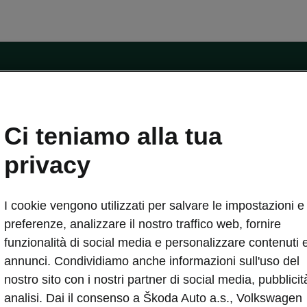
ntatti
Ci teniamo alla tua
Car Configurator
Rete Škoda
privacy
i Škoda
Informazioni sulle batterie
I cookie vengono utilizzati per salvare le impostazioni e 
VA
Informazioni per soccorritori
Plus
Dichiarazione di cambio proprietà
preferenze, analizzare il nostro traffico web, fornire
tini
Richiedi Assistenza Service
funzionalità di social media e personalizzare contenuti 
uisto
annunci. Condividiamo anche informazioni sull'uso del
ver Change
Mondo Škoda
nostro sito con i nostri partner di social media, pubblicit
entivo
Milano Design Week
analisi. Dai il consenso a Škoda Auto a.s., Volkswagen
 Drive