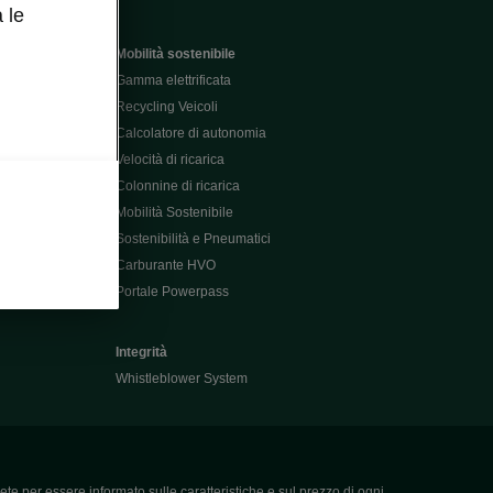
 le
Mobilità sostenibile
Gamma elettrificata
Recycling Veicoli
Calcolatore di autonomia
Velocità di ricarica
Colonnine di ricarica
Mobilità Sostenibile
Sostenibilità e Pneumatici
Carburante HVO
Portale Powerpass
Integrità
Whistleblower System
ete per essere informato sulle caratteristiche e sul prezzo di ogni