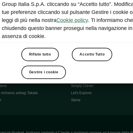
Škoda Main Partner della FCI
Group Italia S.p.A. cliccando su “Accetto tutto”. Modifica
e
Škoda Mobility Partner Ciclismo
tue preferenze cliccando sul pulsante Gestire i cookie o
Fabia Green Flow
leggi di più nella nostra
Cookie policy
. Ti informiamo che
Škoda Official Partner X Factor 202
chiudendo questo banner prosegui nella navigazione in
aziende e P.IVA
Elroq Respectline
assenza di cookie.
card
Škoda Vision O
ost-Vendita
Informazioni importanti
Škoda
Contatti
Rifiuto tutto
Accetto Tutto
oda
Auto per neopatentati
News
i per Te
Perché Škoda
Gestire i cookie
ità
Click'n'Clever
hiamo
Simply Clever
richiamo airbag Takata
Let's Explore
e
Storia
icoli illustrati. Invitiamo pertanto il Cliente a rivolgersi sempre ad Aziende della R