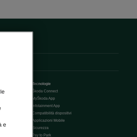
Tecnologie
le
Škoda Connect
MyŠkoda App
Infotainment App
e
Compatibilità dispositivi
Applicazioni Mobile
à e
Sicurezza
Pay to Park