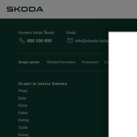
Numero Verde Škoda
Email
800 100 600
info@skoda-italia.it
Co
Scopri anche
Richiedi Preventivo
Promozioni
Cataloghi e Listini
Scopri la nostra Gamma
Finanziament
Peaq
Aziende e P.I
Epiq
Usato Škoda 
Elroq
Cataloghi e lis
Fabia
Guida all'acq
Kamiq
Noleggio Cle
Scala
Richiedi Prev
Karoq
Richiedi Test