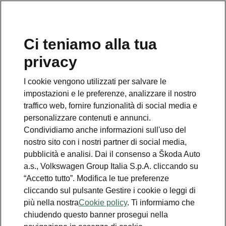
Ci teniamo alla tua
Numero Verde Škoda
privacy
800 100 600
I cookie vengono utilizzati per salvare le
Email
impostazioni e le preferenze, analizzare il nostro
info@skoda-italia.it
traffico web, fornire funzionalità di social media e
personalizzare contenuti e annunci.
Contatti
Condividiamo anche informazioni sull'uso del
nostro sito con i nostri partner di social media,
pubblicità e analisi. Dai il consenso a Škoda Auto
a.s., Volkswagen Group Italia S.p.A. cliccando su
“Accetto tutto”. Modifica le tue preferenze
cliccando sul pulsante Gestire i cookie o leggi di
Scopri anche
più nella nostra
Cookie policy
. Ti informiamo che
chiudendo questo banner prosegui nella
Richiedi Preventivo