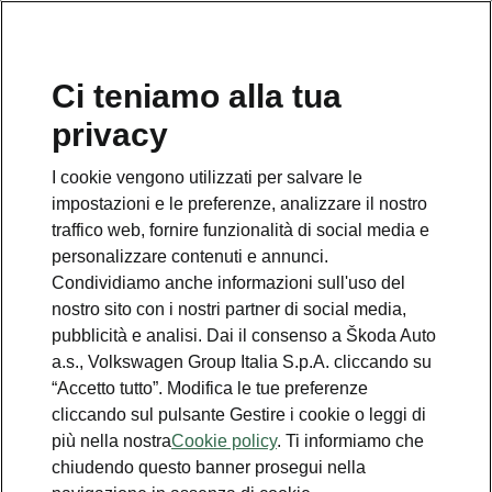
Ci teniamo alla tua
Numero Verde Škoda
privacy
800 100 600
I cookie vengono utilizzati per salvare le
Email
impostazioni e le preferenze, analizzare il nostro
info@skoda-italia.it
traffico web, fornire funzionalità di social media e
personalizzare contenuti e annunci.
Contatti
Condividiamo anche informazioni sull'uso del
nostro sito con i nostri partner di social media,
pubblicità e analisi. Dai il consenso a Škoda Auto
a.s., Volkswagen Group Italia S.p.A. cliccando su
“Accetto tutto”. Modifica le tue preferenze
cliccando sul pulsante Gestire i cookie o leggi di
Scopri anche
più nella nostra
Cookie policy
. Ti informiamo che
chiudendo questo banner prosegui nella
Richiedi Preventivo