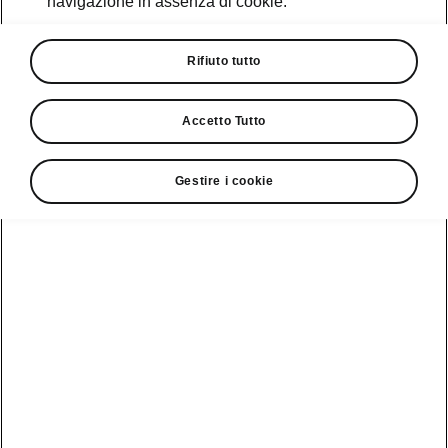
navigazione in assenza di cookie.
Promozioni
Cataloghi e Listini
Rifiuto tutto
Car Configurator
Accetto Tutto
Rete Škoda
Gestire i cookie
Finanziamenti
Informazioni
Škoda
sulle batterie
Scopri la
Tecnologie
Aziende e P.IVA
Informazioni per
nostra
soccorritori
Gamma
Škoda Connect
Usato Škoda
Plus
Dichiarazione di
Peaq
cambio proprietà
MyŠkoda App
Cataloghi e listini
Epiq
Richiedi
Infotainment App
Assistenza
Guida
Service
Elroq
all'acquisto
Compatibilità