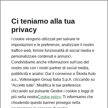
Ci teniamo alla tua
Numero Verde Škoda
privacy
800 100 600
I cookie vengono utilizzati per salvare le
Email
impostazioni e le preferenze, analizzare il nostro
info@skoda-italia.it
traffico web, fornire funzionalità di social media e
personalizzare contenuti e annunci.
Contatti
Condividiamo anche informazioni sull'uso del
nostro sito con i nostri partner di social media,
pubblicità e analisi. Dai il consenso a Škoda Auto
a.s., Volkswagen Group Italia S.p.A. cliccando su
“Accetto tutto”. Modifica le tue preferenze
cliccando sul pulsante Gestire i cookie o leggi di
Scopri anche
più nella nostra
Cookie policy
. Ti informiamo che
chiudendo questo banner prosegui nella
Richiedi Preventivo