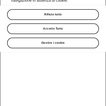
navigazione in assenza di cookie.
Promozioni
Cataloghi e Listini
Rifiuto tutto
Car Configurator
Accetto Tutto
Rete Škoda
Gestire i cookie
Finanziamenti
Informazioni
Škoda
sulle batterie
Scopri la
Tecnologie
Aziende e P.IVA
Informazioni per
nostra
soccorritori
Gamma
Škoda Connect
Usato Škoda
Plus
Dichiarazione di
Peaq
cambio proprietà
MyŠkoda App
Cataloghi e listini
Epiq
Richiedi
Infotainment App
Assistenza
Guida
Service
Elroq
all'acquisto
Compatibilità