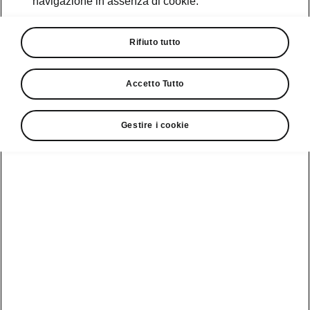
navigazione in assenza di cookie.
Promozioni
Cataloghi e Listini
Rifiuto tutto
Car Configurator
Accetto Tutto
Rete Škoda
Gestire i cookie
Finanziamenti
Informazioni
Škoda
sulle batterie
Scopri la
Tecnologie
Aziende e P.IVA
Informazioni per
nostra
soccorritori
Gamma
Škoda Connect
Usato Škoda
Plus
Dichiarazione di
Peaq
cambio proprietà
MyŠkoda App
Cataloghi e listini
Epiq
Richiedi
Infotainment App
Assistenza
Guida
Service
Elroq
all'acquisto
Compatibilità