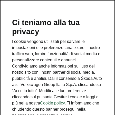
Ci teniamo alla tua
Numero Verde Škoda
privacy
800 100 600
I cookie vengono utilizzati per salvare le
Email
impostazioni e le preferenze, analizzare il nostro
info@skoda-italia.it
traffico web, fornire funzionalità di social media e
personalizzare contenuti e annunci.
Contatti
Condividiamo anche informazioni sull'uso del
nostro sito con i nostri partner di social media,
pubblicità e analisi. Dai il consenso a Škoda Auto
a.s., Volkswagen Group Italia S.p.A. cliccando su
“Accetto tutto”. Modifica le tue preferenze
cliccando sul pulsante Gestire i cookie o leggi di
Scopri anche
più nella nostra
Cookie policy
. Ti informiamo che
chiudendo questo banner prosegui nella
Richiedi Preventivo