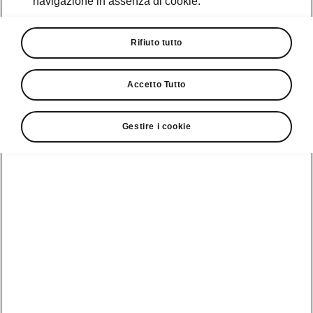
navigazione in assenza di cookie.
Promozioni
Cataloghi e Listini
Rifiuto tutto
Car Configurator
Accetto Tutto
Rete Škoda
Gestire i cookie
Finanziamenti
Informazioni
Škoda
sulle batterie
Scopri la
Tecnologie
Aziende e P.IVA
Informazioni per
nostra
soccorritori
Gamma
Škoda Connect
Usato Škoda
Plus
Dichiarazione di
Peaq
cambio proprietà
MyŠkoda App
Cataloghi e listini
Epiq
Richiedi
Infotainment App
Assistenza
Guida
Service
Elroq
all'acquisto
Compatibilità