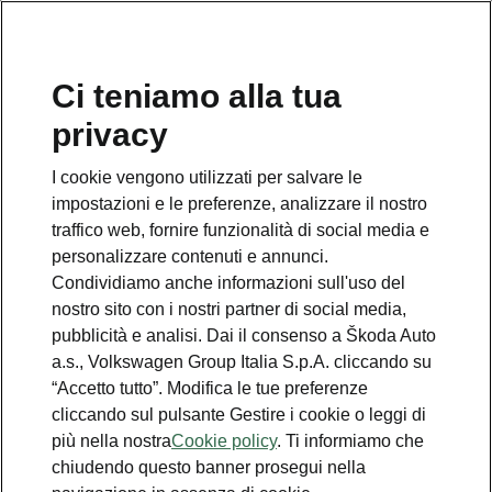
Ci teniamo alla tua
Numero Verde Škoda
privacy
800 100 600
I cookie vengono utilizzati per salvare le
Email
impostazioni e le preferenze, analizzare il nostro
info@skoda-italia.it
traffico web, fornire funzionalità di social media e
personalizzare contenuti e annunci.
Contatti
Condividiamo anche informazioni sull'uso del
nostro sito con i nostri partner di social media,
pubblicità e analisi. Dai il consenso a Škoda Auto
a.s., Volkswagen Group Italia S.p.A. cliccando su
“Accetto tutto”. Modifica le tue preferenze
cliccando sul pulsante Gestire i cookie o leggi di
Scopri anche
più nella nostra
Cookie policy
. Ti informiamo che
chiudendo questo banner prosegui nella
Richiedi Preventivo