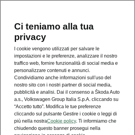
Ci teniamo alla tua
Numero Verde Škoda
privacy
800 100 600
I cookie vengono utilizzati per salvare le
Email
impostazioni e le preferenze, analizzare il nostro
info@skoda-italia.it
traffico web, fornire funzionalità di social media e
personalizzare contenuti e annunci.
Contatti
Condividiamo anche informazioni sull'uso del
nostro sito con i nostri partner di social media,
pubblicità e analisi. Dai il consenso a Škoda Auto
a.s., Volkswagen Group Italia S.p.A. cliccando su
“Accetto tutto”. Modifica le tue preferenze
cliccando sul pulsante Gestire i cookie o leggi di
Scopri anche
più nella nostra
Cookie policy
. Ti informiamo che
chiudendo questo banner prosegui nella
Richiedi Preventivo