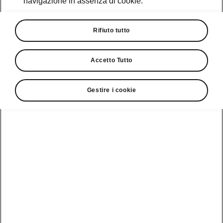
navigazione in assenza di cookie.
Promozioni
Cataloghi e Listini
Rifiuto tutto
Car Configurator
Accetto Tutto
Rete Škoda
Gestire i cookie
Finanziamenti
Informazioni
Škoda
sulle batterie
Scopri la
Tecnologie
Aziende e P.IVA
Informazioni per
nostra
soccorritori
Gamma
Škoda Connect
Usato Škoda
Plus
Dichiarazione di
Peaq
cambio proprietà
MyŠkoda App
Cataloghi e listini
Epiq
Richiedi
Infotainment App
Assistenza
Guida
Service
Elroq
all'acquisto
Compatibilità