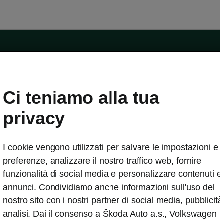
ntatti
Ci teniamo alla tua
Car Configurator
Rete Škoda
privacy
i Škoda
Informazioni sulle batterie
I cookie vengono utilizzati per salvare le impostazioni e 
VA
Informazioni per soccorritori
Plus
Dichiarazione di cambio proprietà
preferenze, analizzare il nostro traffico web, fornire
tini
Richiedi Assistenza Service
funzionalità di social media e personalizzare contenuti 
uisto
annunci. Condividiamo anche informazioni sull'uso del
ver Change
Mondo Škoda
nostro sito con i nostri partner di social media, pubblicit
entivo
Milano Design Week
analisi. Dai il consenso a Škoda Auto a.s., Volkswagen
 Drive