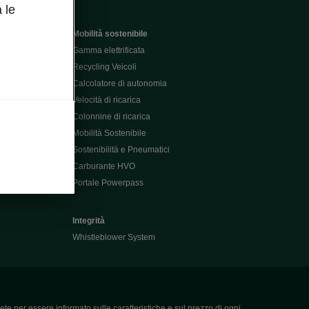
 le
Mobilità sostenibile
Gamma elettrificata
Recycling Veicoli
Calcolatore di autonomia
Velocità di ricarica
Colonnine di ricarica
Mobilità Sostenibile
Sostenibilità e Pneumatici
Carburante HVO
Portale Powerpass
Integrità
Whistleblower System
ete per essere informato sulle caratteristiche e sul prezzo di ogni