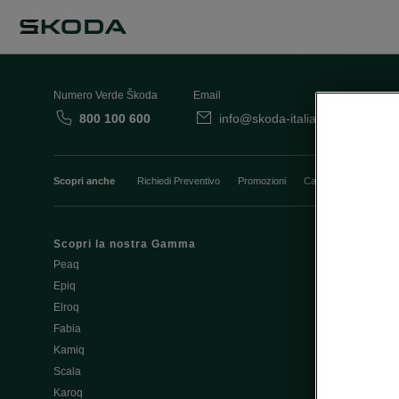
Numero Verde Škoda
Email
800 100 600
info@skoda-italia.it
Co
Scopri anche
Richiedi Preventivo
Promozioni
Cataloghi e Listini
Scopri la nostra Gamma
Finanziament
Peaq
Aziende e P.I
Epiq
Usato Škoda 
Elroq
Cataloghi e lis
Fabia
Guida all'acq
Kamiq
Noleggio Cle
Scala
Richiedi Prev
Karoq
Richiedi Test