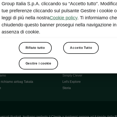
Škoda Main Partner della FCI
Group Italia S.p.A. cliccando su “Accetto tutto”. Modifica
e
Škoda Mobility Partner Ciclismo
tue preferenze cliccando sul pulsante Gestire i cookie o
Fabia Green Flow
leggi di più nella nostra
Cookie policy
. Ti informiamo che
Škoda Official Partner X Factor 202
chiudendo questo banner prosegui nella navigazione in
aziende e P.IVA
Elroq Respectline
assenza di cookie.
card
Škoda Vision O
ost-Vendita
Informazioni importanti
Škoda
Contatti
Rifiuto tutto
Accetto Tutto
oda
Auto per neopatentati
News
i per Te
Perché Škoda
Gestire i cookie
ità
Click'n'Clever
hiamo
Simply Clever
richiamo airbag Takata
Let's Explore
e
Storia
icoli illustrati. Invitiamo pertanto il Cliente a rivolgersi sempre ad Aziende della R