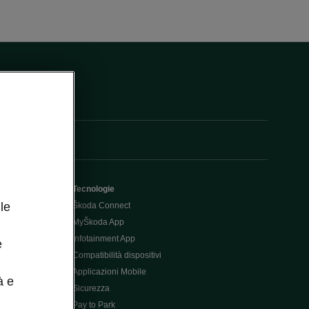
Tecnologie
le
Škoda Connect
MyŠkoda App
Infotainment App
e
Compatibilità dispositivi
Applicazioni Mobile
à e
Sicurezza
Pay to Park