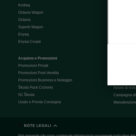
Kodiaq
Configurator
Octavia Wagon
Octavia
Post-Vendita
Superb Wagon
Post-vendita 
Enyaq
Škoda Super
Enyaq Coupé
Promozioni P
Manuali tua 
Acquisto e Promozioni
Garanzie Šk
Promozioni Privati
Accessori
Promozioni Post-Vendita
Servizi pensat
Promozioni Business e Noleggio
Servizio Mobil
Škoda Pack Ciclismo
Azioni di ric
N1 Škoda
Campagna di 
Usato e Pronta Consegna
Manutenzion
NOTE LEGALI
Nel presente sito sono contenute informazioni puramente indicative dei ve