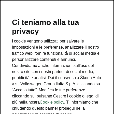
Ci teniamo alla tua
Numero Verde Škoda
privacy
800 100 600
I cookie vengono utilizzati per salvare le
Email
impostazioni e le preferenze, analizzare il nostro
info@skoda-italia.it
traffico web, fornire funzionalità di social media e
personalizzare contenuti e annunci.
Contatti
Condividiamo anche informazioni sull'uso del
nostro sito con i nostri partner di social media,
pubblicità e analisi. Dai il consenso a Škoda Auto
a.s., Volkswagen Group Italia S.p.A. cliccando su
“Accetto tutto”. Modifica le tue preferenze
cliccando sul pulsante Gestire i cookie o leggi di
Scopri anche
più nella nostra
Cookie policy
. Ti informiamo che
chiudendo questo banner prosegui nella
Richiedi Preventivo