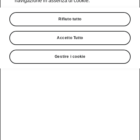
navigazione in assenza di cookie.
Promozioni
Cataloghi e Listini
Rifiuto tutto
Car Configurator
Accetto Tutto
Rete Škoda
Gestire i cookie
Finanziamenti
Informazioni
Škoda
sulle batterie
Scopri la
Tecnologie
Aziende e P.IVA
Informazioni per
nostra
soccorritori
Gamma
Škoda Connect
Usato Škoda
Plus
Dichiarazione di
Peaq
cambio proprietà
MyŠkoda App
Cataloghi e listini
Epiq
Richiedi
Infotainment App
Assistenza
Guida
Service
Elroq
all'acquisto
Compatibilità