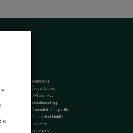
Tecnologie
le
Škoda Connect
MyŠkoda App
Infotainment App
e
Compatibilità dispositivi
Applicazioni Mobile
à e
Sicurezza
Pay to Park