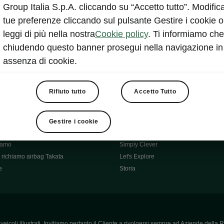
Škoda Main Partner della FCI
Group Italia S.p.A. cliccando su “Accetto tutto”. Modifica
e
Škoda Mobility Partner Ciclismo
tue preferenze cliccando sul pulsante Gestire i cookie o
Fabia Green Flow
leggi di più nella nostra
Cookie policy
. Ti informiamo che
Škoda Official Partner X Factor 202
chiudendo questo banner prosegui nella navigazione in
aziende e P.IVA
Elroq Respectline
assenza di cookie.
card
Škoda Vision O
ost-Vendita
Informazioni importanti
Škoda
Contatti
Rifiuto tutto
Accetto Tutto
oda
Auto per neopatentati
News
i per Te
Perché Škoda
Gestire i cookie
ità
Click'n'Clever
hiamo
Simply Clever
richiamo airbag Takata
Let's Explore
e
Storia
icoli illustrati. Invitiamo pertanto il Cliente a rivolgersi sempre ad Aziende della R