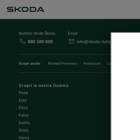
Numero Verde Škoda
Email
800 100 600
info@skoda-italia.it
Co
Scopri anche
Richiedi Preventivo
Promozioni
Cataloghi e Listini
Scopri la nostra Gamma
Finanziament
Peaq
Aziende e P.I
Epiq
Usato Škoda 
Elroq
Cataloghi e lis
Fabia
Guida all'acq
Kamiq
Noleggio Cle
Scala
Richiedi Prev
Karoq
Richiedi Test