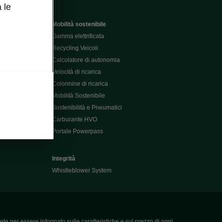
 le
Mobilità sostenibile
Gamma elettrificata
Recycling Veicoli
Calcolatore di autonomia
Velocità di ricarica
Colonnine di ricarica
Mobilità Sostenibile
Sostenibilità e Pneumatici
Carburante HVO
Portale Powerpass
Integrità
Whistleblower System
ete per essere informato sulle caratteristiche e sul prezzo di ogni