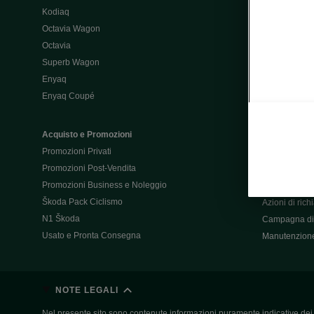
Kodiaq
Configurator
Octavia Wagon
Octavia
Post-Vendita
Superb Wagon
Post-vendita 
Enyaq
Škoda Super
Enyaq Coupé
Promozioni P
Manuali tua 
Acquisto e Promozioni
Garanzie Šk
Promozioni Privati
Accessori
Promozioni Post-Vendita
Servizi pensat
Promozioni Business e Noleggio
Servizio Mobil
Škoda Pack Ciclismo
Azioni di ric
N1 Škoda
Campagna di 
Usato e Pronta Consegna
Manutenzion
NOTE LEGALI
Nel presente sito sono contenute informazioni puramente indicative dei ve