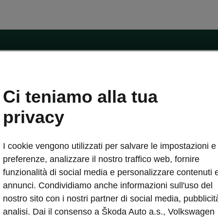
ntatti
Ci teniamo alla tua
Car Configurator
Rete Škoda
privacy
i Škoda
Informazioni sulle batterie
I cookie vengono utilizzati per salvare le impostazioni e 
VA
Informazioni per soccorritori
Plus
Dichiarazione di cambio proprietà
preferenze, analizzare il nostro traffico web, fornire
tini
Richiedi Assistenza Service
funzionalità di social media e personalizzare contenuti 
uisto
annunci. Condividiamo anche informazioni sull'uso del
ver Change
Mondo Škoda
nostro sito con i nostri partner di social media, pubblicit
entivo
Milano Design Week
analisi. Dai il consenso a Škoda Auto a.s., Volkswagen
 Drive