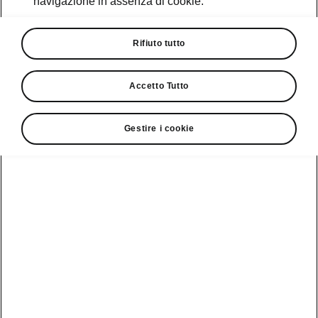
navigazione in assenza di cookie.
Promozioni
Cataloghi e Listini
Rifiuto tutto
Car Configurator
Accetto Tutto
Rete Škoda
Gestire i cookie
Finanziamenti
Informazioni
Škoda
sulle batterie
Scopri la
Tecnologie
Aziende e P.IVA
Informazioni per
nostra
soccorritori
Gamma
Škoda Connect
Usato Škoda
Plus
Dichiarazione di
Peaq
cambio proprietà
MyŠkoda App
Cataloghi e listini
Epiq
Richiedi
Infotainment App
Assistenza
Guida
Service
Elroq
all'acquisto
Compatibilità