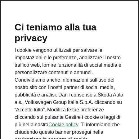
Ci teniamo alla tua
Numero Verde Škoda
privacy
800 100 600
I cookie vengono utilizzati per salvare le
Email
impostazioni e le preferenze, analizzare il nostro
info@skoda-italia.it
traffico web, fornire funzionalità di social media e
personalizzare contenuti e annunci.
Contatti
Condividiamo anche informazioni sull'uso del
nostro sito con i nostri partner di social media,
pubblicità e analisi. Dai il consenso a Škoda Auto
a.s., Volkswagen Group Italia S.p.A. cliccando su
“Accetto tutto”. Modifica le tue preferenze
cliccando sul pulsante Gestire i cookie o leggi di
Scopri anche
più nella nostra
Cookie policy
. Ti informiamo che
chiudendo questo banner prosegui nella
Richiedi Preventivo