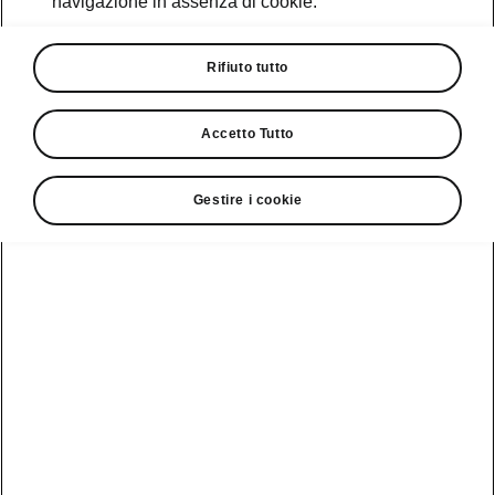
navigazione in assenza di cookie.
Promozioni
Cataloghi e Listini
Rifiuto tutto
Car Configurator
Accetto Tutto
Rete Škoda
Gestire i cookie
Finanziamenti
Informazioni
Škoda
sulle batterie
Scopri la
Tecnologie
Aziende e P.IVA
Informazioni per
nostra
soccorritori
Gamma
Škoda Connect
Usato Škoda
Plus
Dichiarazione di
Peaq
cambio proprietà
MyŠkoda App
Cataloghi e listini
Epiq
Richiedi
Infotainment App
Assistenza
Guida
Service
Elroq
all'acquisto
Compatibilità