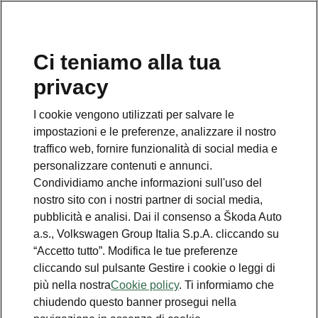
Ci teniamo alla tua
Numero Verde Škoda
privacy
800 100 600
I cookie vengono utilizzati per salvare le
Email
impostazioni e le preferenze, analizzare il nostro
info@skoda-italia.it
traffico web, fornire funzionalità di social media e
personalizzare contenuti e annunci.
Contatti
Condividiamo anche informazioni sull'uso del
nostro sito con i nostri partner di social media,
pubblicità e analisi. Dai il consenso a Škoda Auto
a.s., Volkswagen Group Italia S.p.A. cliccando su
“Accetto tutto”. Modifica le tue preferenze
cliccando sul pulsante Gestire i cookie o leggi di
Scopri anche
più nella nostra
Cookie policy
. Ti informiamo che
chiudendo questo banner prosegui nella
Richiedi Preventivo