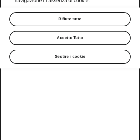
navigazione in assenza di cookie.
Promozioni
Cataloghi e Listini
Rifiuto tutto
Car Configurator
Accetto Tutto
Rete Škoda
Gestire i cookie
Finanziamenti
Informazioni
Škoda
sulle batterie
Scopri la
Tecnologie
Aziende e P.IVA
Informazioni per
nostra
soccorritori
Gamma
Škoda Connect
Usato Škoda
Plus
Dichiarazione di
Peaq
cambio proprietà
MyŠkoda App
Cataloghi e listini
Epiq
Richiedi
Infotainment App
Assistenza
Guida
Service
Elroq
all'acquisto
Compatibilità