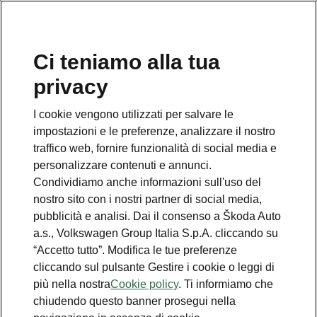
Ci teniamo alla tua
Numero Verde Škoda
privacy
800 100 600
I cookie vengono utilizzati per salvare le
Email
impostazioni e le preferenze, analizzare il nostro
info@skoda-italia.it
traffico web, fornire funzionalità di social media e
personalizzare contenuti e annunci.
Contatti
Condividiamo anche informazioni sull'uso del
nostro sito con i nostri partner di social media,
pubblicità e analisi. Dai il consenso a Škoda Auto
a.s., Volkswagen Group Italia S.p.A. cliccando su
“Accetto tutto”. Modifica le tue preferenze
cliccando sul pulsante Gestire i cookie o leggi di
Scopri anche
più nella nostra
Cookie policy
. Ti informiamo che
chiudendo questo banner prosegui nella
Richiedi Preventivo