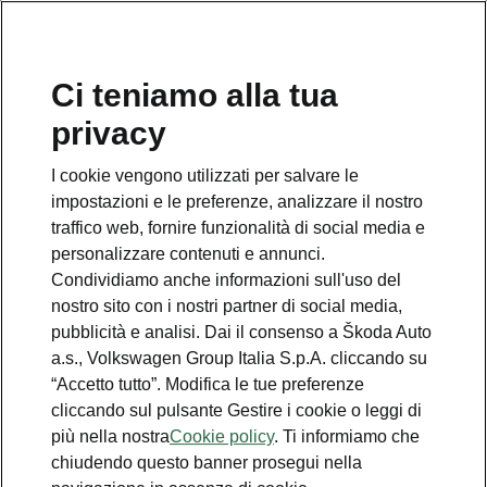
Ci teniamo alla tua
Numero Verde Škoda
privacy
800 100 600
I cookie vengono utilizzati per salvare le
Email
impostazioni e le preferenze, analizzare il nostro
info@skoda-italia.it
traffico web, fornire funzionalità di social media e
personalizzare contenuti e annunci.
Contatti
Condividiamo anche informazioni sull'uso del
nostro sito con i nostri partner di social media,
pubblicità e analisi. Dai il consenso a Škoda Auto
a.s., Volkswagen Group Italia S.p.A. cliccando su
“Accetto tutto”. Modifica le tue preferenze
cliccando sul pulsante Gestire i cookie o leggi di
Scopri anche
più nella nostra
Cookie policy
. Ti informiamo che
chiudendo questo banner prosegui nella
Richiedi Preventivo