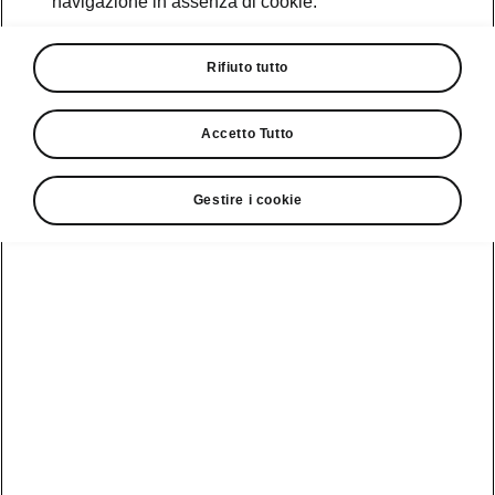
navigazione in assenza di cookie.
Promozioni
Cataloghi e Listini
Rifiuto tutto
Car Configurator
Accetto Tutto
Rete Škoda
Gestire i cookie
Finanziamenti
Informazioni
Škoda
sulle batterie
Scopri la
Tecnologie
Aziende e P.IVA
Informazioni per
nostra
soccorritori
Gamma
Škoda Connect
Usato Škoda
Plus
Dichiarazione di
Peaq
cambio proprietà
MyŠkoda App
Cataloghi e listini
Epiq
Richiedi
Infotainment App
Assistenza
Guida
Service
Elroq
all'acquisto
Compatibilità