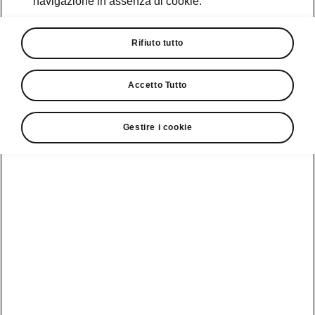
navigazione in assenza di cookie.
Promozioni
Cataloghi e Listini
Rifiuto tutto
Car Configurator
Accetto Tutto
Rete Škoda
Gestire i cookie
Finanziamenti
Informazioni
Škoda
sulle batterie
Scopri la
Tecnologie
Aziende e P.IVA
Informazioni per
nostra
soccorritori
Gamma
Škoda Connect
Usato Škoda
Plus
Dichiarazione di
Peaq
cambio proprietà
MyŠkoda App
Cataloghi e listini
Epiq
Richiedi
Infotainment App
Assistenza
Guida
Service
Elroq
all'acquisto
Compatibilità