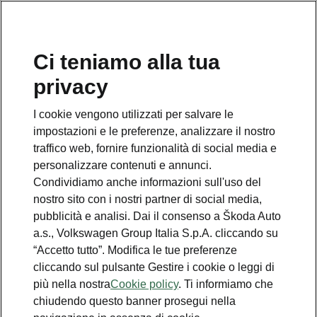
Ci teniamo alla tua
Numero Verde Škoda
privacy
800 100 600
I cookie vengono utilizzati per salvare le
Email
impostazioni e le preferenze, analizzare il nostro
info@skoda-italia.it
traffico web, fornire funzionalità di social media e
personalizzare contenuti e annunci.
Contatti
Condividiamo anche informazioni sull'uso del
nostro sito con i nostri partner di social media,
pubblicità e analisi. Dai il consenso a Škoda Auto
a.s., Volkswagen Group Italia S.p.A. cliccando su
“Accetto tutto”. Modifica le tue preferenze
cliccando sul pulsante Gestire i cookie o leggi di
Scopri anche
più nella nostra
Cookie policy
. Ti informiamo che
chiudendo questo banner prosegui nella
Richiedi Preventivo