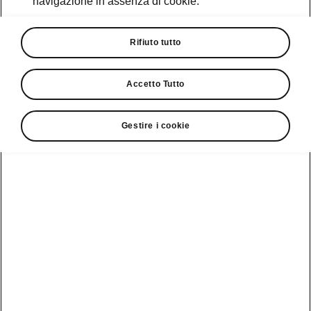
navigazione in assenza di cookie.
Promozioni
Cataloghi e Listini
Rifiuto tutto
Car Configurator
Accetto Tutto
Rete Škoda
Gestire i cookie
Finanziamenti
Informazioni
Škoda
sulle batterie
Scopri la
Tecnologie
Aziende e P.IVA
Informazioni per
nostra
soccorritori
Gamma
Škoda Connect
Usato Škoda
Plus
Dichiarazione di
Peaq
cambio proprietà
MyŠkoda App
Cataloghi e listini
Epiq
Richiedi
Infotainment App
Assistenza
Guida
Service
Elroq
all'acquisto
Compatibilità