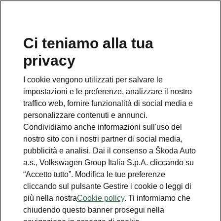
Ci teniamo alla tua
Numero Verde Škoda
privacy
800 100 600
I cookie vengono utilizzati per salvare le
Email
impostazioni e le preferenze, analizzare il nostro
info@skoda-italia.it
traffico web, fornire funzionalità di social media e
personalizzare contenuti e annunci.
Contatti
Condividiamo anche informazioni sull'uso del
nostro sito con i nostri partner di social media,
pubblicità e analisi. Dai il consenso a Škoda Auto
a.s., Volkswagen Group Italia S.p.A. cliccando su
“Accetto tutto”. Modifica le tue preferenze
cliccando sul pulsante Gestire i cookie o leggi di
Scopri anche
più nella nostra
Cookie policy
. Ti informiamo che
chiudendo questo banner prosegui nella
Richiedi Preventivo