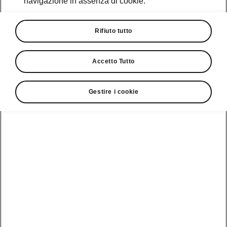
navigazione in assenza di cookie.
Promozioni
Cataloghi e Listini
Rifiuto tutto
Car Configurator
Accetto Tutto
Rete Škoda
Gestire i cookie
Finanziamenti
Informazioni
Škoda
sulle batterie
Scopri la
Tecnologie
Aziende e P.IVA
Informazioni per
nostra
soccorritori
Gamma
Škoda Connect
Usato Škoda
Plus
Dichiarazione di
Peaq
cambio proprietà
MyŠkoda App
Cataloghi e listini
Epiq
Richiedi
Infotainment App
Assistenza
Guida
Service
Elroq
all'acquisto
Compatibilità