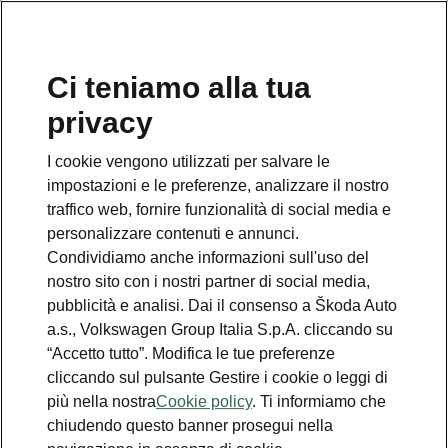
Ci teniamo alla tua
Numero Verde Škoda
privacy
800 100 600
I cookie vengono utilizzati per salvare le
Email
impostazioni e le preferenze, analizzare il nostro
info@skoda-italia.it
traffico web, fornire funzionalità di social media e
personalizzare contenuti e annunci.
Contatti
Condividiamo anche informazioni sull'uso del
nostro sito con i nostri partner di social media,
pubblicità e analisi. Dai il consenso a Škoda Auto
a.s., Volkswagen Group Italia S.p.A. cliccando su
“Accetto tutto”. Modifica le tue preferenze
cliccando sul pulsante Gestire i cookie o leggi di
Scopri anche
più nella nostra
Cookie policy
. Ti informiamo che
chiudendo questo banner prosegui nella
Richiedi Preventivo