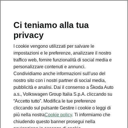
Ci teniamo alla tua
Numero Verde Škoda
privacy
800 100 600
I cookie vengono utilizzati per salvare le
Email
impostazioni e le preferenze, analizzare il nostro
info@skoda-italia.it
traffico web, fornire funzionalità di social media e
personalizzare contenuti e annunci.
Contatti
Condividiamo anche informazioni sull'uso del
nostro sito con i nostri partner di social media,
pubblicità e analisi. Dai il consenso a Škoda Auto
a.s., Volkswagen Group Italia S.p.A. cliccando su
“Accetto tutto”. Modifica le tue preferenze
cliccando sul pulsante Gestire i cookie o leggi di
Scopri anche
più nella nostra
Cookie policy
. Ti informiamo che
chiudendo questo banner prosegui nella
Richiedi Preventivo