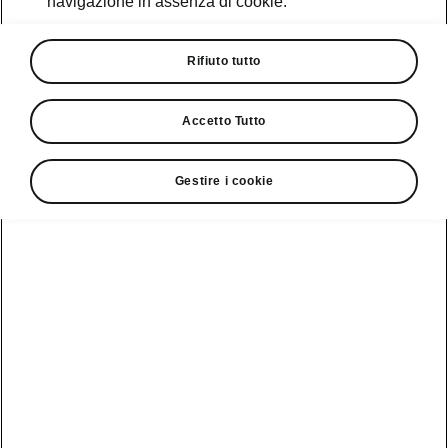
navigazione in assenza di cookie.
Promozioni
Cataloghi e Listini
Rifiuto tutto
Car Configurator
Accetto Tutto
Rete Škoda
Gestire i cookie
Finanziamenti
Informazioni
Škoda
sulle batterie
Scopri la
Tecnologie
Aziende e P.IVA
Informazioni per
nostra
soccorritori
Gamma
Škoda Connect
Usato Škoda
Plus
Dichiarazione di
Peaq
cambio proprietà
MyŠkoda App
Cataloghi e listini
Epiq
Richiedi
Infotainment App
Assistenza
Guida
Service
Elroq
all'acquisto
Compatibilità