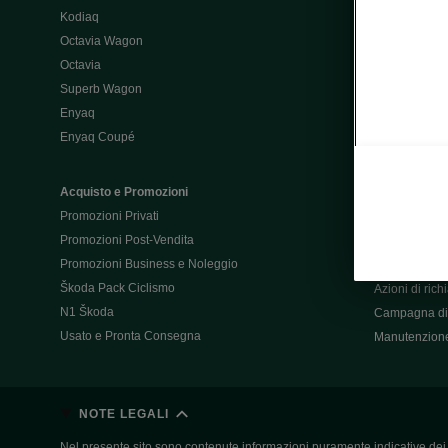
Kodiaq
Configurator
Octavia Wagon
Octavia
Post-Vendita
Superb Wagon
Post-vendita 
Enyaq
Škoda Super
Enyaq Coupé
Promozioni P
Manuali tua 
Acquisto e Promozioni
Garanzie Šk
Promozioni Privati
Accessori
Promozioni Post-Vendita
Servizi pensat
Promozioni Business e Noleggio
Servizio Mobil
Škoda Pack Ciclismo
Azioni di ric
N1 Škoda
Campagna di 
Usato e Pronta Consegna
Manutenzion
NOTE LEGALI
Nel presente sito sono contenute informazioni puramente indicative dei ve