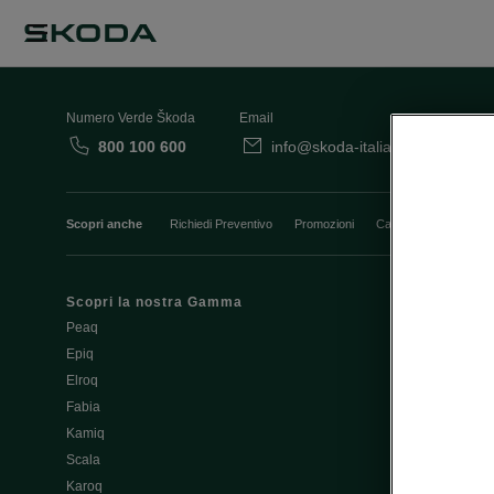
Numero Verde Škoda
Email
800 100 600
info@skoda-italia.it
Co
Scopri anche
Richiedi Preventivo
Promozioni
Cataloghi e Listini
Scopri la nostra Gamma
Finanziament
Peaq
Aziende e P.I
Epiq
Usato Škoda 
Elroq
Cataloghi e lis
Fabia
Guida all'acq
Kamiq
Noleggio Cle
Scala
Richiedi Prev
Karoq
Richiedi Test