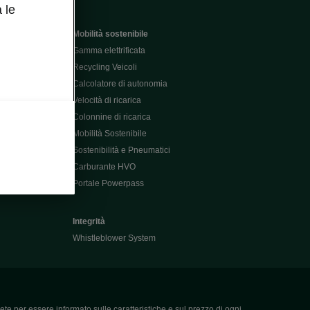
 le
Mobilità sostenibile
Gamma elettrificata
Recycling Veicoli
Calcolatore di autonomia
Velocità di ricarica
Colonnine di ricarica
Mobilità Sostenibile
Sostenibilità e Pneumatici
Carburante HVO
Portale Powerpass
Integrità
Whistleblower System
ete per essere informato sulle caratteristiche e sul prezzo di ogni