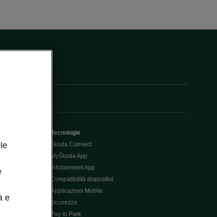
Tecnologie
le
Škoda Connect
MyŠkoda App
Infotainment App
e
Compatibilità dispositivi
Applicazioni Mobile
à e
Sicurezza
Pay to Park