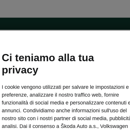
ntatti
Ci teniamo alla tua
Car Configurator
Rete Škoda
privacy
i Škoda
Informazioni sulle batterie
I cookie vengono utilizzati per salvare le impostazioni e 
VA
Informazioni per soccorritori
Plus
Dichiarazione di cambio proprietà
preferenze, analizzare il nostro traffico web, fornire
tini
Richiedi Assistenza Service
funzionalità di social media e personalizzare contenuti 
uisto
annunci. Condividiamo anche informazioni sull'uso del
ver Change
Mondo Škoda
nostro sito con i nostri partner di social media, pubblicit
entivo
Milano Design Week
analisi. Dai il consenso a Škoda Auto a.s., Volkswagen
 Drive