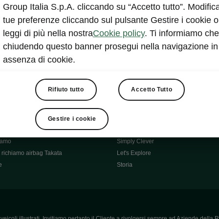
Škoda Main Partner della FCI
Group Italia S.p.A. cliccando su “Accetto tutto”. Modifica
e
Škoda Mobility Partner Ciclismo
tue preferenze cliccando sul pulsante Gestire i cookie o
Fabia Green Flow
leggi di più nella nostra
Cookie policy
. Ti informiamo che
Škoda Official Partner X Factor 202
chiudendo questo banner prosegui nella navigazione in
aziende e P.IVA
Elroq Respectline
assenza di cookie.
card
Škoda Vision O
ost-Vendita
Informazioni importanti
Škoda
Contatti
Rifiuto tutto
Accetto Tutto
oda
Auto per neopatentati
News
i per Te
Perché Škoda
Gestire i cookie
ità
Click'n'Clever
hiamo
Simply Clever
richiamo airbag Takata
Let's Explore
e
Storia
icoli illustrati. Invitiamo pertanto il Cliente a rivolgersi sempre ad Aziende della R