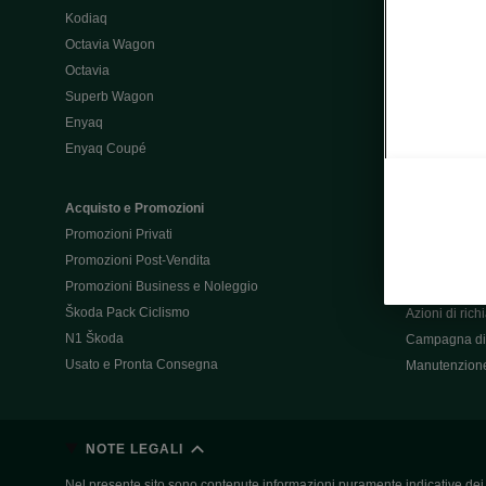
Kodiaq
Configurator
Octavia Wagon
Octavia
Post-Vendita
Superb Wagon
Post-vendita 
Enyaq
Škoda Super
Enyaq Coupé
Promozioni P
Manuali tua 
Acquisto e Promozioni
Garanzie Šk
Promozioni Privati
Accessori
Promozioni Post-Vendita
Servizi pensat
Promozioni Business e Noleggio
Servizio Mobil
Škoda Pack Ciclismo
Azioni di ric
N1 Škoda
Campagna di 
Usato e Pronta Consegna
Manutenzion
NOTE LEGALI
Nel presente sito sono contenute informazioni puramente indicative dei ve