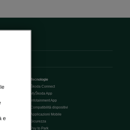
Tecnologie
le
Škoda Connect
MyŠkoda App
Infotainment App
e
Compatibilità dispositivi
Applicazioni Mobile
à e
Sicurezza
Pay to Park