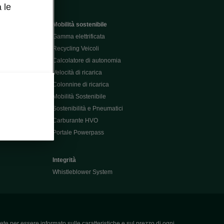
 le
Mobilità sostenibile
Gamma elettrificata
Recycling Veicoli
Calcolatore di autonomia
Velocità di ricarica
Colonnine di ricarica
Mobilità Sostenibile
Sostenibilità e Pneumatici
Carburante HVO
Portale Powerpass
Integrità
Whistleblower System
ete per essere informato sulle caratteristiche e sul prezzo di ogni