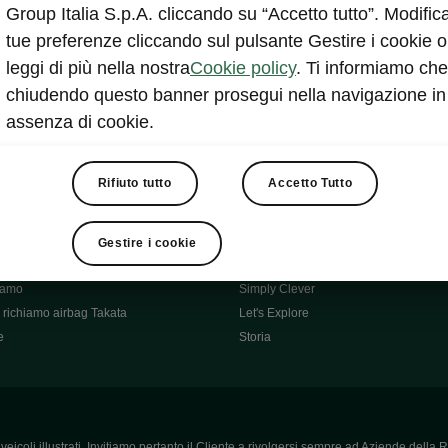
Škoda Main Partner della FCI
Group Italia S.p.A. cliccando su “Accetto tutto”. Modifica
e
Škoda Mobility Partner Ciclismo
tue preferenze cliccando sul pulsante Gestire i cookie o
Fabia Green Flow
leggi di più nella nostra
Cookie policy
. Ti informiamo che
Škoda Official Partner X Factor 202
chiudendo questo banner prosegui nella navigazione in
aziende e P.IVA
Elroq Respectline
assenza di cookie.
card
Škoda Vision O
ost-Vendita
Informazioni importanti
Škoda
Contatti
Rifiuto tutto
Accetto Tutto
oda
Auto per neopatentati
News
i per Te
Perché Škoda
Gestire i cookie
ità
Click'n'Clever
hiamo
Simply Clever
richiamo airbag Takata
Let's Explore
e
Storia
icoli illustrati. Invitiamo pertanto il Cliente a rivolgersi sempre ad Aziende della R