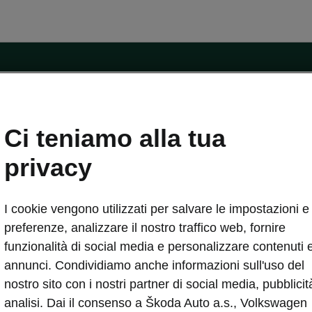
ntatti
Ci teniamo alla tua
Car Configurator
Rete Škoda
privacy
i Škoda
Informazioni sulle batterie
I cookie vengono utilizzati per salvare le impostazioni e 
VA
Informazioni per soccorritori
Plus
Dichiarazione di cambio proprietà
preferenze, analizzare il nostro traffico web, fornire
tini
Richiedi Assistenza Service
funzionalità di social media e personalizzare contenuti 
uisto
annunci. Condividiamo anche informazioni sull'uso del
ver Change
Mondo Škoda
nostro sito con i nostri partner di social media, pubblicit
entivo
Milano Design Week
analisi. Dai il consenso a Škoda Auto a.s., Volkswagen
 Drive