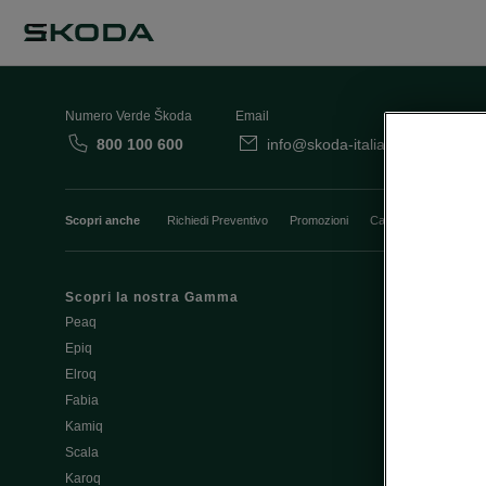
Numero Verde Škoda
Email
800 100 600
info@skoda-italia.it
Co
Scopri anche
Richiedi Preventivo
Promozioni
Cataloghi e Listini
Scopri la nostra Gamma
Finanziament
Peaq
Aziende e P.I
Epiq
Usato Škoda 
Elroq
Cataloghi e lis
Fabia
Guida all'acq
Kamiq
Noleggio Cle
Scala
Richiedi Prev
Karoq
Richiedi Test