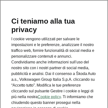
Ci teniamo alla tua
Numero Verde Škoda
privacy
800 100 600
I cookie vengono utilizzati per salvare le
Email
impostazioni e le preferenze, analizzare il nostro
info@skoda-italia.it
traffico web, fornire funzionalità di social media e
personalizzare contenuti e annunci.
Contatti
Condividiamo anche informazioni sull'uso del
nostro sito con i nostri partner di social media,
pubblicità e analisi. Dai il consenso a Škoda Auto
a.s., Volkswagen Group Italia S.p.A. cliccando su
“Accetto tutto”. Modifica le tue preferenze
cliccando sul pulsante Gestire i cookie o leggi di
Scopri anche
più nella nostra
Cookie policy
. Ti informiamo che
chiudendo questo banner prosegui nella
Richiedi Preventivo