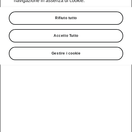
navigazione in assenza di cookie.
Promozioni
Cataloghi e Listini
Rifiuto tutto
Car Configurator
Accetto Tutto
Rete Škoda
Gestire i cookie
Finanziamenti
Informazioni
Škoda
sulle batterie
Scopri la
Tecnologie
Aziende e P.IVA
Informazioni per
nostra
soccorritori
Gamma
Škoda Connect
Usato Škoda
Plus
Dichiarazione di
Peaq
cambio proprietà
MyŠkoda App
Cataloghi e listini
Epiq
Richiedi
Infotainment App
Assistenza
Guida
Service
Elroq
all'acquisto
Compatibilità