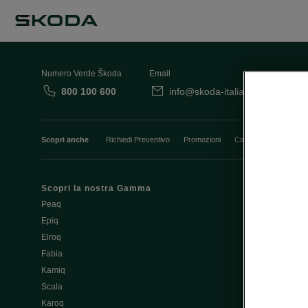
Numero Verde Škoda
Email
800 100 600
info@skoda-italia.it
Co
Scopri anche
Richiedi Preventivo
Promozioni
Cataloghi e Listini
Scopri la nostra Gamma
Finanziament
Peaq
Aziende e P.I
Epiq
Usato Škoda 
Elroq
Cataloghi e lis
Fabia
Guida all'acq
Kamiq
Noleggio Cle
Scala
Richiedi Prev
Karoq
Richiedi Test