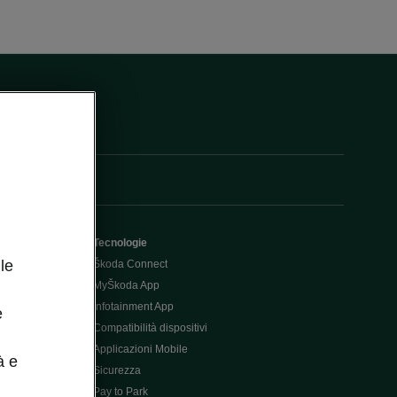
Tecnologie
le
Škoda Connect
MyŠkoda App
Infotainment App
e
Compatibilità dispositivi
Applicazioni Mobile
à e
Sicurezza
Pay to Park