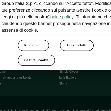
Škoda Main Partner della FCI
Group Italia S.p.A. cliccando su “Accetto tutto”. Modifica
e
Škoda Mobility Partner Ciclismo
tue preferenze cliccando sul pulsante Gestire i cookie o
Fabia Green Flow
leggi di più nella nostra
Cookie policy
. Ti informiamo che
Škoda Official Partner X Factor 202
chiudendo questo banner prosegui nella navigazione in
aziende e P.IVA
Elroq Respectline
assenza di cookie.
card
Škoda Vision O
ost-Vendita
Informazioni importanti
Škoda
Contatti
Rifiuto tutto
Accetto Tutto
oda
Auto per neopatentati
News
i per Te
Perché Škoda
Gestire i cookie
ità
Click'n'Clever
hiamo
Simply Clever
richiamo airbag Takata
Let's Explore
e
Storia
icoli illustrati. Invitiamo pertanto il Cliente a rivolgersi sempre ad Aziende della R