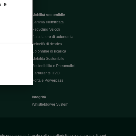
 le
Mobilità sostenibile
Gamma elettrificata
Recycling Veicoli
Calcolatore di autonomia
Velocità di ricarica
Colonnine di ricarica
Mobilità Sostenibile
Sostenibilità e Pneumatici
Carburante HVO
Portale Powerpass
Integrità
Whistleblower System
ete per essere informato sulle caratteristiche e sul prezzo di ogni