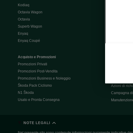
Kodiaq
Configurator
Octavia Wagon
Octavia
Post-Vendita
Superb Wagon
Post-vendita 
Enyaq
Škoda Super
Enyaq Coupé
Promozioni P
Manuali tua 
Acquisto e Promozioni
Garanzie Šk
Promozioni Privati
Accessori
Promozioni Post-Vendita
Servizi pensat
Promozioni Business e Noleggio
Servizio Mobil
Škoda Pack Ciclismo
Azioni di ric
N1 Škoda
Campagna di 
Usato e Pronta Consegna
Manutenzion
NOTE LEGALI
Nel presente sito sono contenute informazioni puramente indicative dei ve