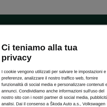
ntatti
Ci teniamo alla tua
Car Configurator
Rete Škoda
privacy
i Škoda
Informazioni sulle batterie
I cookie vengono utilizzati per salvare le impostazioni e 
VA
Informazioni per soccorritori
Plus
Dichiarazione di cambio proprietà
preferenze, analizzare il nostro traffico web, fornire
tini
Richiedi Assistenza Service
funzionalità di social media e personalizzare contenuti 
uisto
annunci. Condividiamo anche informazioni sull'uso del
ver Change
Mondo Škoda
nostro sito con i nostri partner di social media, pubblicit
entivo
Milano Design Week
analisi. Dai il consenso a Škoda Auto a.s., Volkswagen
 Drive