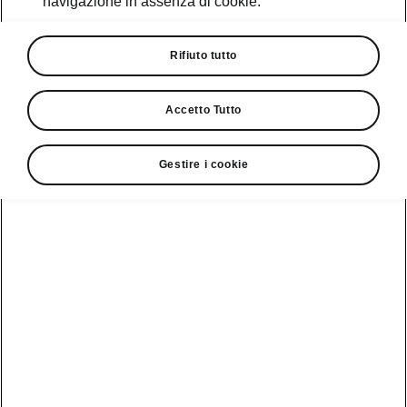
navigazione in assenza di cookie.
Promozioni
Cataloghi e Listini
Rifiuto tutto
Car Configurator
Accetto Tutto
Rete Škoda
Gestire i cookie
Finanziamenti
Informazioni
Škoda
sulle batterie
Scopri la
Tecnologie
Aziende e P.IVA
Informazioni per
nostra
soccorritori
Gamma
Škoda Connect
Usato Škoda
Plus
Dichiarazione di
Peaq
cambio proprietà
MyŠkoda App
Cataloghi e listini
Epiq
Richiedi
Infotainment App
Assistenza
Guida
Service
Elroq
all'acquisto
Compatibilità