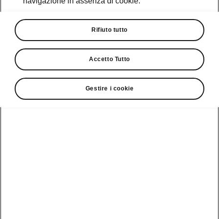
navigazione in assenza di cookie.
Promozioni
Cataloghi e Listini
Rifiuto tutto
Car Configurator
Accetto Tutto
Rete Škoda
Gestire i cookie
Finanziamenti
Informazioni
Škoda
sulle batterie
Scopri la
Tecnologie
Aziende e P.IVA
Informazioni per
nostra
soccorritori
Gamma
Škoda Connect
Usato Škoda
Plus
Dichiarazione di
Peaq
cambio proprietà
MyŠkoda App
Cataloghi e listini
Epiq
Richiedi
Infotainment App
Assistenza
Guida
Service
Elroq
all'acquisto
Compatibilità