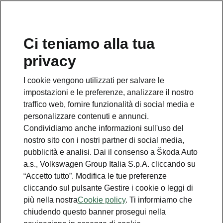
Ci teniamo alla tua
Numero Verde Škoda
privacy
800 100 600
I cookie vengono utilizzati per salvare le
Email
impostazioni e le preferenze, analizzare il nostro
info@skoda-italia.it
traffico web, fornire funzionalità di social media e
personalizzare contenuti e annunci.
Contatti
Condividiamo anche informazioni sull'uso del
nostro sito con i nostri partner di social media,
pubblicità e analisi. Dai il consenso a Škoda Auto
a.s., Volkswagen Group Italia S.p.A. cliccando su
“Accetto tutto”. Modifica le tue preferenze
cliccando sul pulsante Gestire i cookie o leggi di
Scopri anche
più nella nostra
Cookie policy
. Ti informiamo che
chiudendo questo banner prosegui nella
Richiedi Preventivo