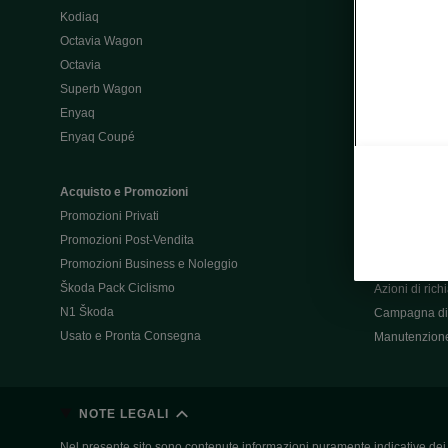
Kodiaq
Configurator
Octavia Wagon
Octavia
Post-Vendita
Superb Wagon
Post-vendita 
Enyaq
Škoda Super
Enyaq Coupé
Promozioni P
Manuali tua 
Acquisto e Promozioni
Garanzie Šk
Promozioni Privati
Accessori
Promozioni Post-Vendita
Servizi pensat
Promozioni Business e Noleggio
Servizio Mobil
Škoda Pack Ciclismo
Azioni di ric
N1 Škoda
Campagna di 
Usato e Pronta Consegna
Manutenzion
NOTE LEGALI
Nel presente sito sono contenute informazioni puramente indicative dei ve