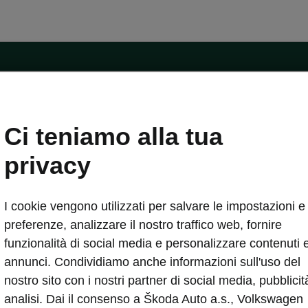
ntatti
Ci teniamo alla tua
Car Configurator
Rete Škoda
privacy
i Škoda
Informazioni sulle batterie
I cookie vengono utilizzati per salvare le impostazioni e 
VA
Informazioni per soccorritori
Plus
Dichiarazione di cambio proprietà
preferenze, analizzare il nostro traffico web, fornire
tini
Richiedi Assistenza Service
funzionalità di social media e personalizzare contenuti 
uisto
annunci. Condividiamo anche informazioni sull'uso del
ver Change
Mondo Škoda
nostro sito con i nostri partner di social media, pubblicit
entivo
Milano Design Week
analisi. Dai il consenso a Škoda Auto a.s., Volkswagen
 Drive