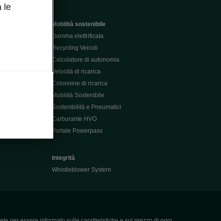
 le
Mobilità sostenibile
Gamma elettrificata
Recycling Veicoli
Calcolatore di autonomia
Velocità di ricarica
Colonnine di ricarica
Mobilità Sostenibile
Sostenibilità e Pneumatici
Carburante HVO
Portale Powerpass
Integrità
Whistleblower System
ete per essere informato sulle caratteristiche e sul prezzo di ogni