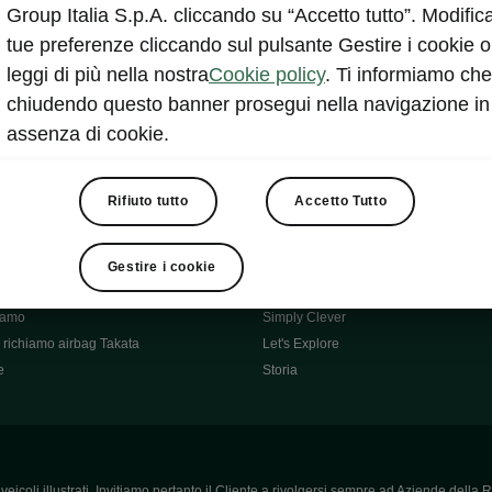
Škoda Main Partner della FCI
Group Italia S.p.A. cliccando su “Accetto tutto”. Modifica
e
Škoda Mobility Partner Ciclismo
tue preferenze cliccando sul pulsante Gestire i cookie o
Fabia Green Flow
leggi di più nella nostra
Cookie policy
. Ti informiamo che
Škoda Official Partner X Factor 202
chiudendo questo banner prosegui nella navigazione in
aziende e P.IVA
Elroq Respectline
assenza di cookie.
card
Škoda Vision O
ost-Vendita
Informazioni importanti
Škoda
Contatti
Rifiuto tutto
Accetto Tutto
oda
Auto per neopatentati
News
i per Te
Perché Škoda
Gestire i cookie
ità
Click'n'Clever
hiamo
Simply Clever
richiamo airbag Takata
Let's Explore
e
Storia
icoli illustrati. Invitiamo pertanto il Cliente a rivolgersi sempre ad Aziende della R