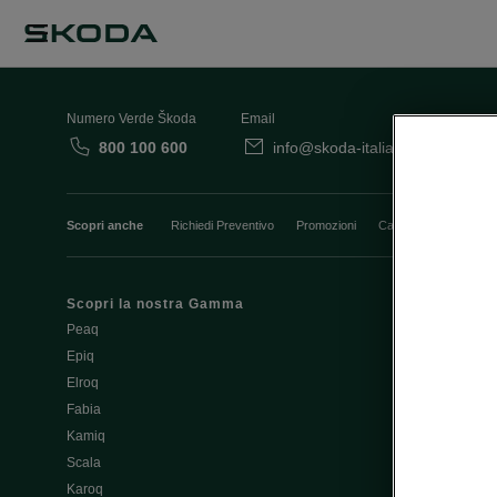
Numero Verde Škoda
Email
800 100 600
info@skoda-italia.it
Co
Scopri anche
Richiedi Preventivo
Promozioni
Cataloghi e Listini
Scopri la nostra Gamma
Finanziament
Peaq
Aziende e P.I
Epiq
Usato Škoda 
Elroq
Cataloghi e lis
Fabia
Guida all'acq
Kamiq
Noleggio Cle
Scala
Richiedi Prev
Karoq
Richiedi Test