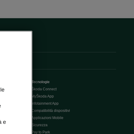
Tecnologie
le
Škoda Connect
MyŠkoda App
Infotainment App
e
Compatibilità dispositivi
Applicazioni Mobile
à e
Sicurezza
Pay to Park