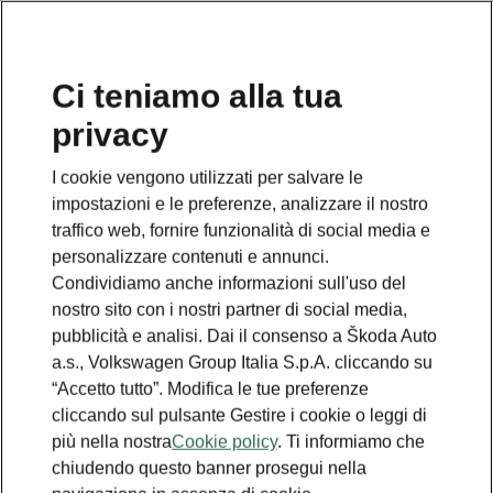
Ci teniamo alla tua
privacy
TORNA AI MODELLI
I cookie vengono utilizzati per salvare le
impostazioni e le preferenze, analizzare il nostro
Superb Plug-In Hybrid -
traffico web, fornire funzionalità di social media e
Manuali
personalizzare contenuti e annunci.
Condividiamo anche informazioni sull'uso del
nostro sito con i nostri partner di social media,
pubblicità e analisi. Dai il consenso a Škoda Auto
Cercare i parametri
a.s., Volkswagen Group Italia S.p.A. cliccando su
“Accetto tutto”. Modifica le tue preferenze
Periodo di produzione
cliccando sul pulsante Gestire i cookie o leggi di
2026/8
più nella nostra
Cookie policy
. Ti informiamo che
chiudendo questo banner prosegui nella
Mercato