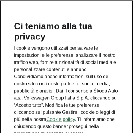
Ci teniamo alla tua
privacy
TORNA AI MODELLI
I cookie vengono utilizzati per salvare le
impostazioni e le preferenze, analizzare il nostro
Kodiaq - Manuali
traffico web, fornire funzionalità di social media e
personalizzare contenuti e annunci.
Condividiamo anche informazioni sull'uso del
Cercare i parametri
nostro sito con i nostri partner di social media,
pubblicità e analisi. Dai il consenso a Škoda Auto
Periodo di produzione
a.s., Volkswagen Group Italia S.p.A. cliccando su
2025/11
“Accetto tutto”. Modifica le tue preferenze
cliccando sul pulsante Gestire i cookie o leggi di
più nella nostra
Cookie policy
. Ti informiamo che
chiudendo questo banner prosegui nella
Mercato