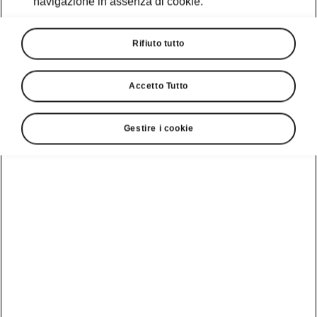
navigazione in assenza di cookie.
Rifiuto tutto
Lingua
Accetto Tutto
Visualizzare
Gestire i cookie
Numero Verde Škoda
800 100 600
Email
info@skoda-italia.it