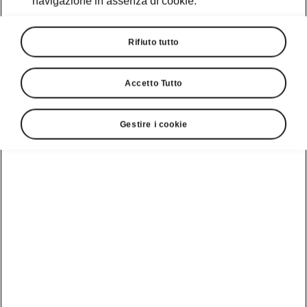
navigazione in assenza di cookie.
elettrico?
Rifiuto tutto
Seleziona il modello e il livello di
batteria
Accetto Tutto
Gestire i cookie
Elroq
Autonomia
Batteria (netto)
Selection 85X
419 km
77 kWh
Ricarica
10 - 80 %