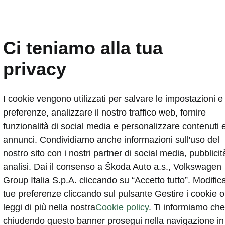
Ci teniamo alla tua
privacy
I cookie vengono utilizzati per salvare le impostazioni e 
Benzina
Diesel
Hybrid
Plug in Hybrid
preferenze, analizzare il nostro traffico web, fornire
funzionalità di social media e personalizzare contenuti 
annunci. Condividiamo anche informazioni sull'uso del
Peaq
nostro sito con i nostri partner di social media, pubblicit
ELETTRICO
analisi. Dai il consenso a Škoda Auto a.s., Volkswagen
Group Italia S.p.A. cliccando su “Accetto tutto”. Modifica
tue preferenze cliccando sul pulsante Gestire i cookie o
leggi di più nella nostra
Cookie policy
. Ti informiamo che
chiudendo questo banner prosegui nella navigazione in
Tutti i modelli